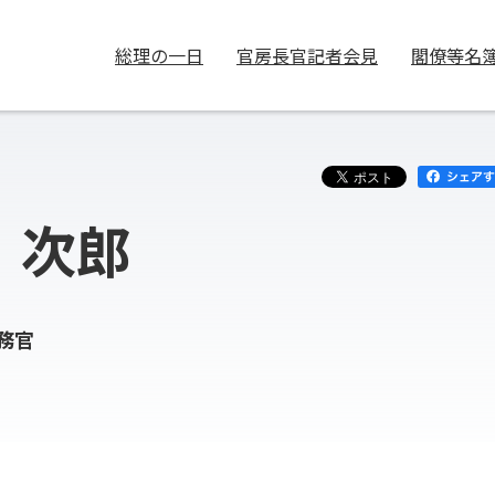
総理の一日
官房長官記者会見
閣僚等名
 次郎
務官