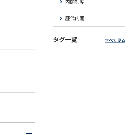
内閣制度
歴代内閣
タグ一覧
すべて見る
開
閉