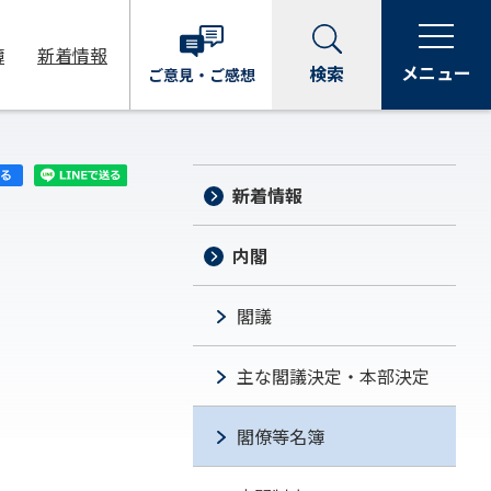
簿
新着情報
メニュー
検索
ご意見・
ご感想
新着情報
内閣
閣議
主な閣議決定・本部決定
閣僚等名簿