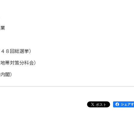
業
卒業
第４８回総選挙）
雪地帯対策分科会）
田内閣）