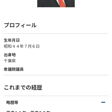
プロフィール
生年月日
昭和４４年７月６日
出身地
千葉県
衆議院議員
これまでの経歴
略歴等
開
閉
く
じ