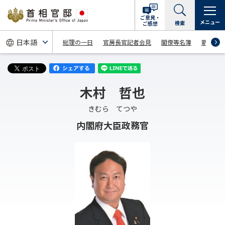
ご意見・
メニュー
検索
ご感想
総理の一日
官房長官記者会見
閣僚等名簿
新着情
木村 哲也
きむら てつや
内閣府大臣政務官