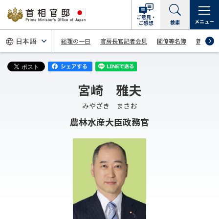
ご意見・
メニュー
検索
ご感想
総理の一日
官房長官記者会見
閣僚等名簿
新着情
宮崎 雅夫
みやざき まさお
農林水産大臣政務官