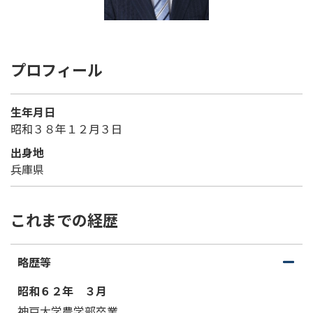
プロフィール
生年月日
昭和３８年１２月３日
出身地
兵庫県
これまでの経歴
略歴等
開
閉
く
じ
昭和６２年 ３月
る
神戸大学農学部卒業