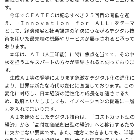
す。
今年でＣＥＡＴＥＣは記念すべき２５回目の開催を迎
え、「Ｉｎｎｏｖａｔｉｏｎ ｆｏｒ ＡＬＬ」をテーマ
として、経済発展と社会課題の解決につながるデジタル技
術を用いた最先端の機器やサービスが展示されると承って
おります。
本年は、ＡＩ（人工知能）に特に焦点を当てて、その中
核を担うエキスパートの方々が集結されると伺っておりま
す。
生成ＡＩ等の登場によります急激なデジタル化の進化に
より、世界は新たな時代の変化に直面しております。この
変化に対応し、日本経済の活性化と成長を加速させるた
め、政府といたしましても、イノベーションの促進に一層
力を入れてまいります。
ＡＩを始めとしたデジタル技術は、「コストカット型の
経済」から「高付加価値創出型の経済」へと移行するため
に欠かせない要素です。また、地方におきましても、半導