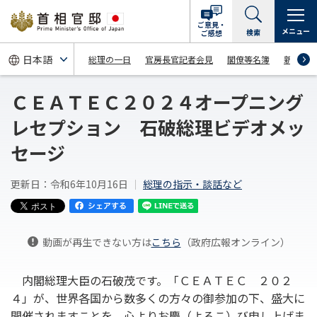
ご意見・
メニュー
検索
ご感想
総理の一日
官房長官記者会見
閣僚等名簿
新着情
ＣＥＡＴＥＣ２０２４オープニング
レセプション 石破総理ビデオメッ
セージ
更新日：令和6年10月16日
総理の指示・談話など
動画が再生できない方は
こちら
（政府広報オンライン）
内閣総理大臣の石破茂です。「ＣＥＡＴＥＣ ２０２
４」が、世界各国から数多くの方々の御参加の下、盛大に
開催されますことを、心よりお慶（よろこ）び申し上げま