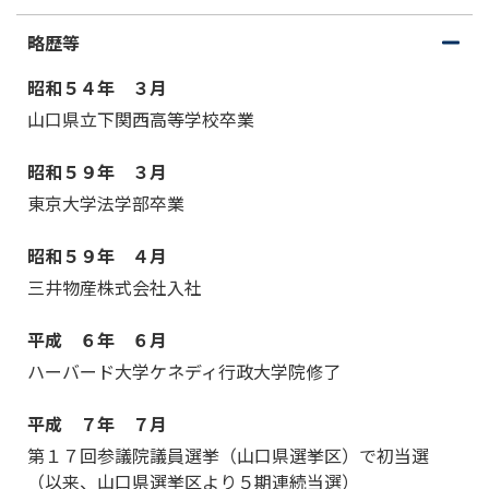
略歴等
開
閉
く
じ
昭和５４年 ３月
る
山口県立下関西高等学校卒業
昭和５９年 ３月
東京大学法学部卒業
昭和５９年 ４月
三井物産株式会社入社
平成 ６年 ６月
ハーバード大学ケネディ行政大学院修了
平成 ７年 ７月
第１７回参議院議員選挙（山口県選挙区）で初当選
（以来、山口県選挙区より５期連続当選）