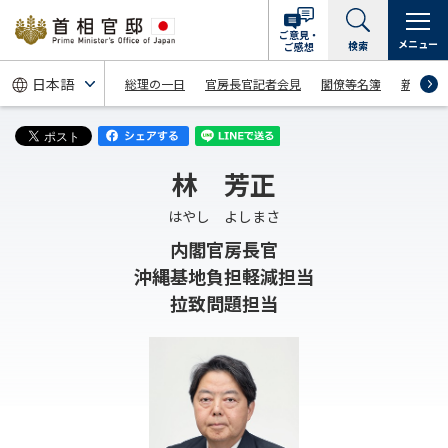
ご意見・
メニュー
検索
ご感想
総理の一日
官房長官記者会見
閣僚等名簿
新着情
林 芳正
はやし よしまさ
内閣官房長官
沖縄基地負担軽減担当
拉致問題担当