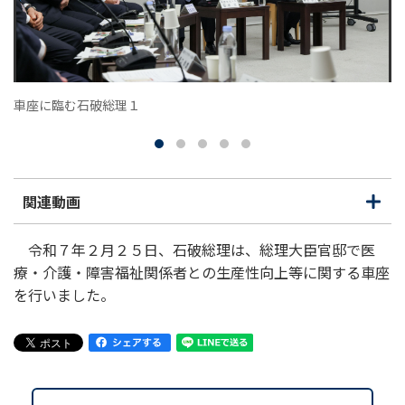
車座に臨む石破総理１
関連動画
開
閉
く
じ
る
令和７年２月２５日、石破総理は、総理大臣官邸で医
療・介護・障害福祉関係者との生産性向上等に関する車座
を行いました。