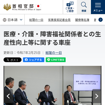
ご意見・
メニュー
検索
ご感想
総理の一日
官房長官記者会見
閣僚等名簿
新着情
医療・介護・障害福祉関係者との生
産性向上等に関する車座
更新日：令和7年2月25日
総理の一日