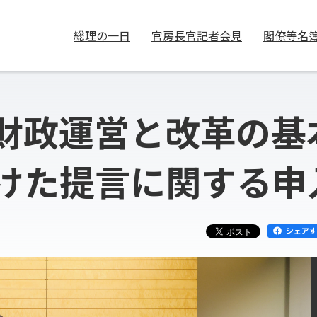
総理の一日
官房長官記者会見
閣僚等名
財政運営と改革の基
けた提言に関する申