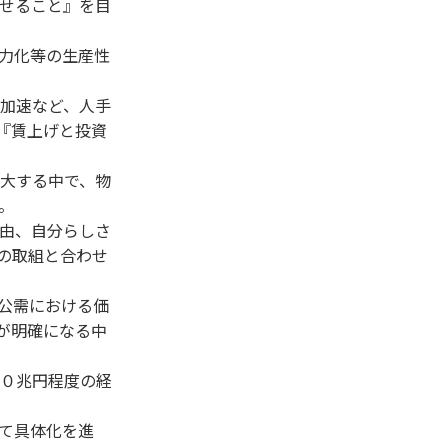
せること』を目
力化等の生産性
加速など、人手
『賃上げと投資
大する中で、物
。
由、自分らしさ
の取組と合わせ
公需における価
が明確になる中
０兆円程度の経
て具体化を進