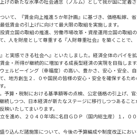
上げの新たな水準の社会通念（ノルム）として我が国に定着さ
ついて、『賃金向上推進５か年計画』に基づき、価格転嫁、省
最低賃金の引上げに向けて最大限の取組を実施します。
投資立国の取組の推進、労働市場改革・資産運用立国の取組の
て、人を財産として尊重する『人財尊重社会』を築くことで、
』と実感できる社会へ』といたしました。経済全体のパイを拡
賃金・所得が継続的に増加する成長型経済の実現を目指します
ウェルビーイング（幸福度）の高い、豊かさ、安心・安全、自
て、地方創生２．０や国民の皆様の安心・安全を確保するため
す。
。予算・税制における基準額等の点検、公定価格の引上げ、官
継続しつつ、日本経済が新たなステージに移行しつつあること
反映いたしてまいります。
立を進め、２０４０年頃に名目ＧＤＰ（国内総生産）１，００
盛り込んだ諸施策について、今後の予算編成や制度改正におい