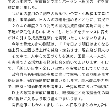
での５年間で、実質賃金で年１パーセント程度の上昇を賃
標に掲げました。
我が国の雇用の７割を占める中小企業・小規模事業者に
向上、事業承継、Ｍ＆Ａの取組を進めるとともに、官民で
２０４０年度２００兆円の国内投資目標の実現に向けた
不足が深刻化する中にあっても、ピンチをチャンスに変え
がけん引する成長型経済』を実現いたしていまいります。
今年の骨太方針の副題は、『『今日より明日はよくなる
価上昇を上回る賃上げを普及・定着させ、現在及び将来の
その中で、人中心の国づくりを進め、国民一人一人が、
を実感できる活力ある経済社会を築いてまいります。そし
て、『新しい日本・楽しい日本』を実現いたしてまいりま
政府自らも好循環の実現に向けて率先して取り組みます
格転嫁を、省庁横断的に推進いたします。歳出改革努力を
で、経済・物価動向等を踏まえ、予算編成において適切に
以上の政策を果敢に推進し、経済再生と財政健全化の両
済が視野に入るよう取り組んでまいります。
関係閣僚におかれてましては、本日取りまとめた方針に