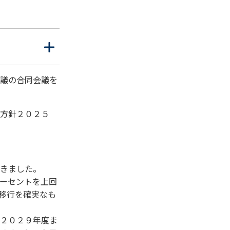
開
閉
く
じ
る
議の合同会議を
方針２０２５
きました。
ーセントを上回
移行を確実なも
２０２９年度ま