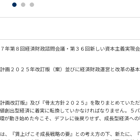
７年第８回経済財政諮問会議・第３６回新しい資本主義実現会
計画２０２５年改訂版（案）並びに経済財政運営と改革の基本
計画改訂版』及び『骨太方針２０２５』を取りまとめていただ
値創出型経済に着実に転換していかなければなりません。５パ
環が動き始めた今こそ、デフレに後戻りせず、成長型経済への
は、『賃上げこそ成長戦略の要』との考え方の下、新たに、『