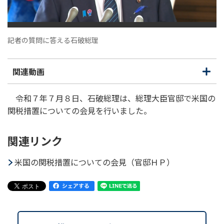
記者の質問に答える石破総理
関連動画
開
閉
く
じ
る
令和７年７月８日、石破総理は、総理大臣官邸で米国の
関税措置についての会見を行いました。
関連リンク
米国の関税措置についての会見（官邸ＨＰ）