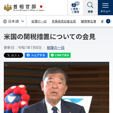
ご意見・
メニュー
検索
ご感想
総理の一日
官房長官記者会見
閣僚等名簿
新着情
米国の関税措置についての会見
更新日：令和7年7月8日
総理の一日