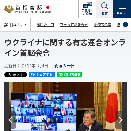
ご意見・
メニュー
検索
ご感想
総理の一日
官房長官記者会見
閣僚等名簿
新着情
ウクライナに関する有志連合オンラ
イン首脳会合
更新日：令和7年9月4日
総理の一日