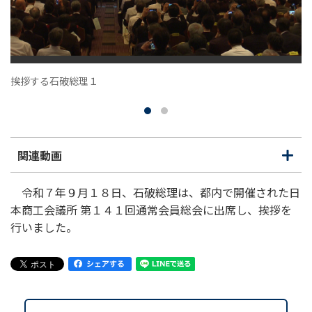
挨拶する石破総理１
関連動画
開
閉
く
じ
る
令和７年９月１８日、石破総理は、都内で開催された日
本商工会議所 第１４１回通常会員総会に出席し、挨拶を
行いました。