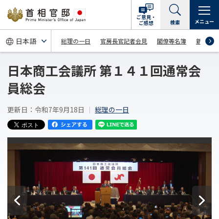
ご意見・
メニュー
検索
ご感想
総理の一日
官房長官記者会見
閣僚等名簿
新着情
日本商工会議所 第１４１回通常会
員総会
更新日：令和7年9月18日
総理の一日