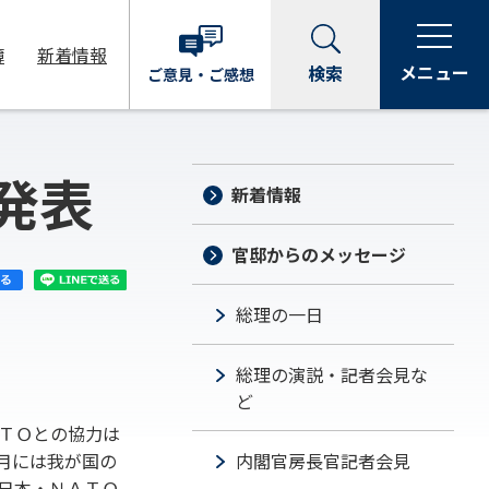
簿
新着情報
メニュー
検索
ご意見・
ご感想
発表
新着情報
官邸からのメッセージ
総理の一日
総理の演説・記者会見な
ど
ＴＯとの協力は
月には我が国の
内閣官房長官記者会見
日本・ＮＡＴＯ