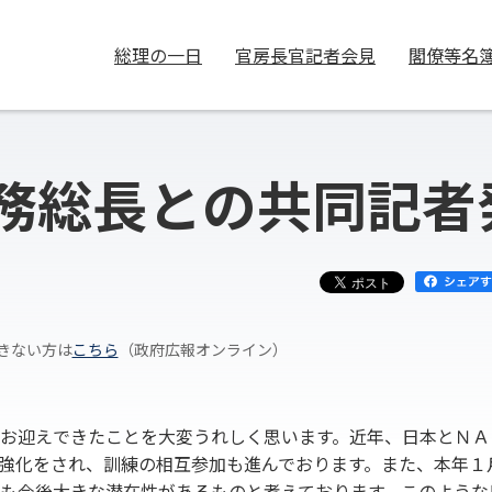
総理の一日
官房長官記者会見
閣僚等名
務総長との共同記者
きない方は
こちら
（政府広報オンライン）
お迎えできたことを大変うれしく思います。近年、日本とＮＡ
強化をされ、訓練の相互参加も進んでおります。また、本年１
も今後大きな潜在性があるものと考えております。このような