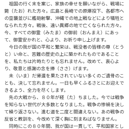
祖国の行く末を案じ、家族の幸せを願いながら、戦場に
斃（たお）れた方々。広島と長崎での原爆投下、各都市へ
の空襲並びに艦砲射撃、沖縄での地上戦などにより犠牲と
なられた方々。戦後、遠い異郷の地で亡くなられた方々。
今、すべての御霊（みたま）の御前（おんまえ）にあっ
て、御霊安かれと、心より、お祈り申し上げます。
今日の我が国の平和と繁栄は、戦没者の皆様の尊（とう
と）い命と、苦難の歴史の上に築かれたものであること
を、私たちは片時たりとも忘れません。改めて、衷心よ
り、敬意と感謝の念を捧（ささ）げます。
未（いま）だ帰還を果たされていない多くのご遺骨のこ
とも、決して忘れません。一日も早くふるさとにお迎えで
きるよう、全力を尽くします。
先の大戦から、８０年が経（た）ちました。今では戦争
を知らない世代が大多数となりました。戦争の惨禍を決し
て繰り返さない。進む道を二度と間違えない。あの戦争の
反省と教訓を、今改めて深く胸に刻まねばなりません。
同時にこの８０年間、我が国は一貫して、平和国家とし