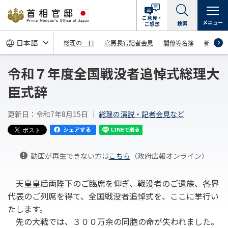
ご意見・
メニュー
検索
ご感想
総理の一日
官房長官記者会見
閣僚等名簿
新着情
令和７年度全国戦没者追悼式総理大
臣式辞
更新日：令和7年8月15日
総理の演説・記者会見など
動画が再生できない方は
こちら
（政府広報オンライン）
天皇皇后両陛下のご臨席を仰ぎ、戦没者のご遺族、各界
代表のご列席を得て、全国戦没者追悼式を、ここに挙行い
たします。
先の大戦では、３００万余の同胞の命が失われました。