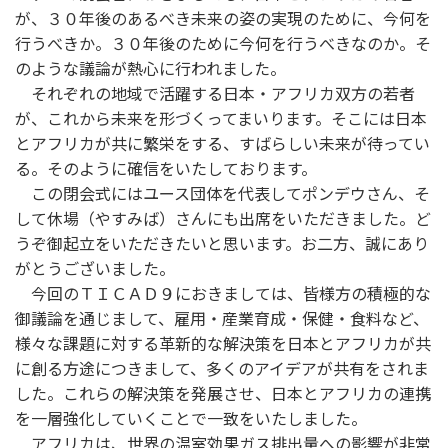
が、３０年後のあるべき未来の姿の実現のために、今何を
行うべきか。３０年後のために今何を行うべきなのか。そ
のような議論が熱心に行われました。
それぞれの地域で活躍する日本・アフリカ双方の若者
が、これから未来を形づくってまいります。そこには日本
とアフリカが共に繁栄をする、すばらしい未来が待ってい
る。そのように確信をいたしております。
この閉会式にはユース団体を代表してポンデウさん、そ
して休場（やすみば）さんにも出席をいただきました。ど
うぞ御起立をいただきたいと思います。お二方、誠にあり
がとうございました。
今回のＴＩＣＡＤ９におきましては、皆様方の積極的な
御議論を通じまして、雇用・産業育成・保健・食料など、
様々な課題に対する革新的な解決策を日本とアフリカが共
に創る方途につきまして、多くのアイデアが共有をされま
した。これらの解決策を発展させ、日本とアフリカの連携
を一層強化していくことで一致をいたしました。
アフリカは、世界の温室効果ガス排出量への影響が非常