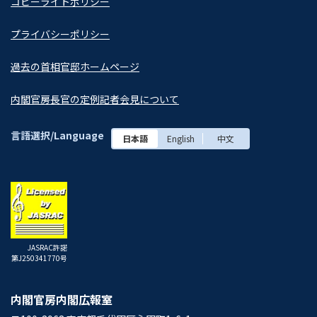
コピーライトポリシー
プライバシーポリシー
過去の首相官邸ホームページ
内閣官房長官の定例記者会見について
次へ
言語選択/Language
日本語
English
中文
JASRAC許諾
第J250341770号
内閣官房内閣広報室