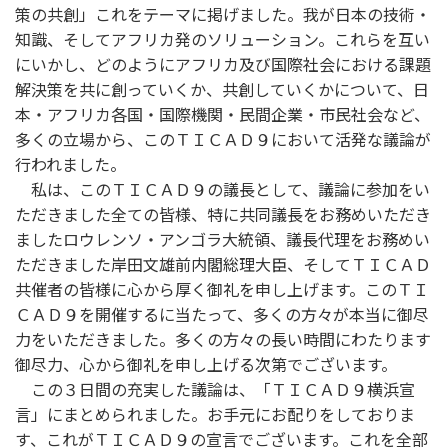
策の共創」これをテーマに掲げました。我が日本の技術・
知識、そしてアフリカ発のソリューション。これらを互い
にいかし、どのようにアフリカ及び国際社会における課題
解決策を共に創っていくか、共創していくかについて、日
本・アフリカ各国・国際機関・民間企業・市民社会など、
多くの立場から、このＴＩＣＡＤ９において活発な議論が
行われました。
私は、このＴＩＣＡＤ９の議長として、議論に参加をい
ただきました全ての皆様、特に共同議長をお務めいただき
ましたロウレンソ・アンゴラ大統領、議長代理をお務めい
ただきました岸田文雄前内閣総理大臣、そしてＴＩＣＡＤ
共催者の皆様に心から厚く御礼を申し上げます。このＴＩ
ＣＡＤ９を開催するに当たって、多くの方々が本当に御尽
力をいただきました。多くの方々の長い時間にわたります
御尽力、心から御礼を申し上げる次第でございます。
この３日間の充実した議論は、「ＴＩＣＡＤ９横浜宣
言」にまとめられました。お手元にお配りをしておりま
す、これがＴＩＣＡＤ９の宣言でございます。これを全部