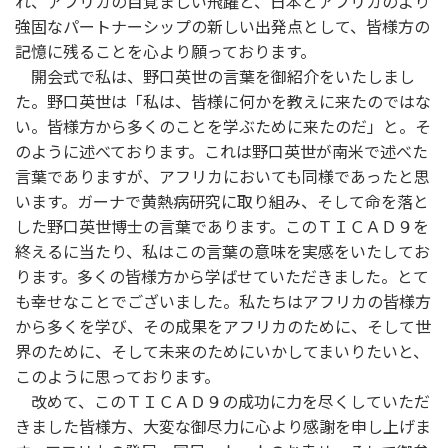
れ、アフリカの目覚ましい飛躍と、日本とアフリカのより
強固なパートナーシップの新しい出発点として、皆様方の
記憶に残ることを心より願っております。
開会式で私は、野口英世の言葉を御紹介をいたしまし
た。野口英世は「私は、皆様に何かを教えに来たのではな
い。皆様方から多くのことを学ぶために来たのだ」と。そ
のように述べております。これは野口英世が南米で述べた
言葉でありますが、アフリカにおいても同様であったと思
います。ガーナで黄熱病研究に取り組み、そして命を落と
した野口英世博士の言葉であります。このＴＩＣＡＤ９を
終えるに当たり、私はこの言葉の意味を実感をいたしてお
ります。多くの皆様方から学ばせていただきました。とて
も幸せなことでございました。私たちはアフリカの皆様方
から多くを学び、その成果をアフリカのために、そして世
界のために、そして未来のためにいかしてまいりたいと、
このように思っております。
改めて、このＴＩＣＡＤ９の成功に力を尽くしていただ
きました皆様方、大変な御尽力に心より感謝を申し上げま