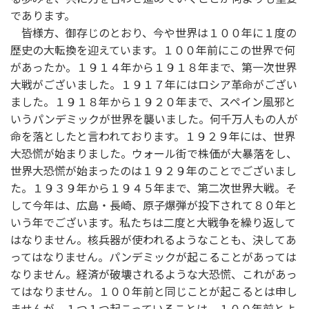
であります。
皆様方、御存じのとおり、今や世界は１００年に１度の
歴史の大転換を迎えています。１００年前にこの世界で何
があったか。１９１４年から１９１８年まで、第一次世界
大戦がございました。１９１７年にはロシア革命がござい
ました。１９１８年から１９２０年まで、スペイン風邪と
いうパンデミックが世界を襲いました。何千万人もの人が
命を落としたと言われております。１９２９年には、世界
大恐慌が始まりました。ウォール街で株価が大暴落をし、
世界大恐慌が始まったのは１９２９年のことでございまし
た。１９３９年から１９４５年まで、第二次世界大戦。そ
して今年は、広島・長崎、原子爆弾が投下されて８０年と
いう年でございます。私たちは二度と大戦争を繰り返して
はなりません。核兵器が使われるようなことも、決してあ
ってはなりません。パンデミックが起こることがあっては
なりません。経済が破壊されるような大恐慌、これがあっ
てはなりません。１００年前と同じことが起こるとは申し
ませんが、１つ１つ起こっていることは、１００年前とよ