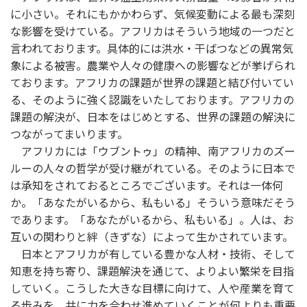
に小さい。それにもかかわらず、気候変動による最も深刻
な影響を受けている。アフリカはそういう地域の一つだと
言われております。具体的には洪水・干ばつなどの異常気
象による被害。農業や人々の健康への影響などが挙げられ
ております。アフリカの課題が世界の課題と結び付いてい
る、そのように強く認識をいたしております。アフリカの
課題の解決が、日本をはじめとする、世界の課題の解決に
つながってまいります。
アフリカには「ウブントゥ」の精神、南アフリカのズー
ルーの人々の哲学が受け継がれている。そのように日本で
は承知をされておるところでございます。それは一体何
か。「あなたがいるから、私もいる」そういう意味だそう
であります。「あなたがいるから、私もいる」。人は、お
互いの関わりと絆（きずな）によって生かされています。
日本とアフリカが有している豊かな人材・技術、そして
知恵を持ち寄り、課題解決を通じて、よりよい繁栄を目指
していく。こうした大きな目標に向けて、人や産業を育て
る歩みを、共に力を合わせ進めていくことが何よりも重要