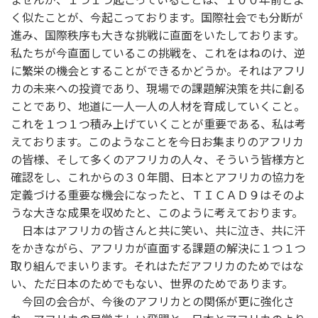
く似たことが、今起こっております。国際社会でも分断が
進み、国際秩序も大きな挑戦に直面をいたしております。
私たちが今直面しているこの挑戦を、これをはねのけ、逆
に繁栄の機会とすることができるかどうか。それはアフリ
カの未来への投資であり、現場での課題解決策を共に創る
ことであり、地道に一人一人の人材を育成していくこと。
これを１つ１つ積み上げていくことが重要である、私は考
えております。このようなことを今日お集まりのアフリカ
の皆様、そして多くのアフリカの人々、そういう皆様方と
確認をし、これからの３０年間、日本とアフリカの協力を
定義づける重要な機会になったと、ＴＩＣＡＤ９はそのよ
うな大きな成果を収めたと、このように考えております。
日本はアフリカの皆さんと共に笑い、共に泣き、共に汗
をかきながら、アフリカが直面する課題の解決に１つ１つ
取り組んでまいります。それはただアフリカのためではな
い、ただ日本のためでもない、世界のためであります。
今回の会合が、今後のアフリカとの関係が更に強化さ