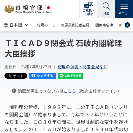
ご意見・
メニュー
検索
ご感想
総理の一日
官房長官記者会見
閣僚等名簿
新着情
ＴＩＣＡＤ９閉会式 石破内閣総理
大臣挨拶
更新日：令和7年8月22日
総理の演説・記者会見など
動画が再生できない方は
こちら
（政府広報オンライン）
御列席の皆様、１９９３年に、このＴＩＣＡＤ（アフリ
カ開発会議）が始まりまして、今年で３２年ということに
なりました。この３０年の間に、世界は劇的な変化を遂げ
ました。このＴＩＣＡＤが始まりました１９９０年代の初