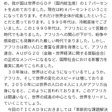
め、我が国は世界のＧＤＰ（国内総生産）の１７パーセン
トを占めておりました。現在は約４パーセントということ
になっております。それだけ世界全体が成長したというこ
とだと思っております。１９９０年代は、冷戦直後でござ
いました。この１９９０年代は、アフリカにとって苦難の
時代でもありました。アフリカへの関心が下がり、紛争や
感染症にも見舞われた厳しい時代でありました。しかし、
アフリカは若い人口と豊富な資源を背景として、アフリカ
連合、ＡＵがＧ２０（金融・世界経済に関する首脳会合）
の正式なメンバーになるなど、国際社会における影響力を
着実に高めてこられました。
３０年後は、世界はどのようになっているでしょうか。
アフリカ、そして世界の変化のスピードは増しておりま
す。２０５０年には世界の人口の４人に１人がアフリカ出
身になると、このように言われております。このアフリカ
は間違いなく、世界の成長の中心となり、世界をリードし
ていくことでしょう。
今回のＴＩＣＡＤ９におきましては「革新的な課題解決