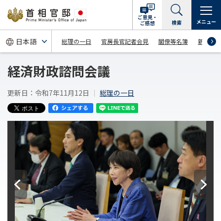
ご意見・
メニュー
検索
ご感想
総理の一日
官房長官記者会見
閣僚等名簿
新着情
経済財政諮問会議
更新日：令和7年11月12日
総理の一日