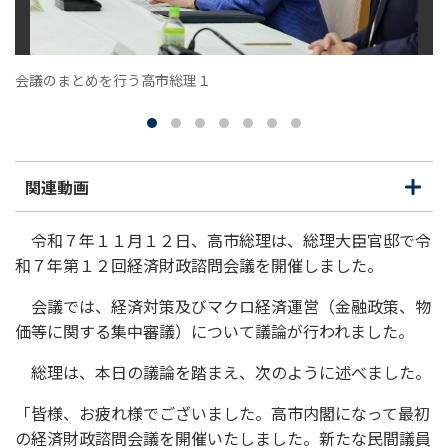
会議のまとめを行う高市総理１
関連動画
開
閉
く
じ
る
令和７年１１月１２日、高市総理は、総理大臣官邸で令
和７年第１２回経済財政諮問会議を開催しました。
会議では、経済対策及びマクロ経済運営（金融政策、物
価等に関する集中審議）について議論が行われました。
総理は、本日の議論を踏まえ、次のように述べました。
「皆様、お疲れ様でございました。高市内閣になって最初
の経済財政諮問会議を開催いたしました。新たな民間議員