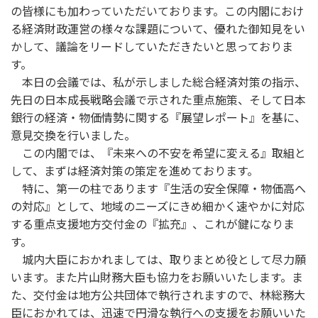
の皆様にも加わっていただいております。この内閣におけ
る経済財政運営の様々な課題について、優れた御知見をい
かして、議論をリードしていただきたいと思っておりま
す。
本日の会議では、私が示しました総合経済対策の指示、
先日の日本成長戦略会議で示された重点施策、そして日本
銀行の経済・物価情勢に関する『展望レポート』を基に、
意見交換を行いました。
この内閣では、『未来への不安を希望に変える』取組と
して、まずは経済対策の策定を進めております。
特に、第一の柱であります『生活の安全保障・物価高へ
の対応』として、地域のニーズにきめ細かく速やかに対応
する重点支援地方交付金の『拡充』、これが鍵になりま
す。
城内大臣におかれましては、取りまとめ役として尽力願
います。また片山財務大臣も協力をお願いいたします。ま
た、交付金は地方公共団体で執行されますので、林総務大
臣におかれては、迅速で円滑な執行への支援をお願いいた