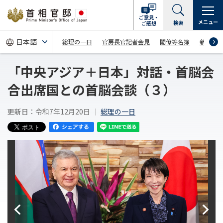
ご意見・
メニュー
検索
ご感想
総理の一日
官房長官記者会見
閣僚等名簿
新着情
「中央アジア＋日本」対話・首脳会
合出席国との首脳会談（３）
更新日：令和7年12月20日
総理の一日