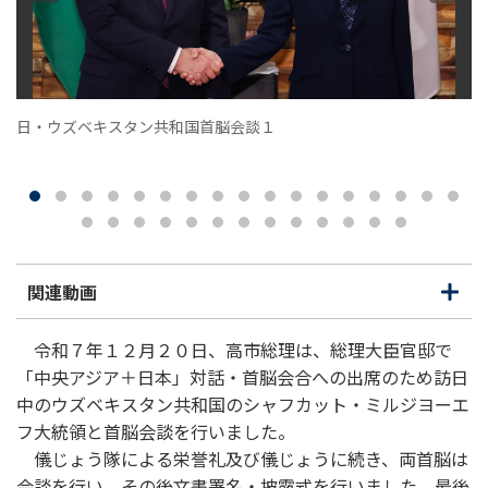
日・ウズベキスタン共和国首脳会談１
関連動画
開
閉
く
じ
る
令和７年１２月２０日、高市総理は、総理大臣官邸で
「中央アジア＋日本」対話・首脳会合への出席のため訪日
中のウズベキスタン共和国のシャフカット・ミルジヨーエ
フ大統領と首脳会談を行いました。
儀じょう隊による栄誉礼及び儀じょうに続き、両首脳は
会談を行い、その後文書署名・披露式を行いました。最後