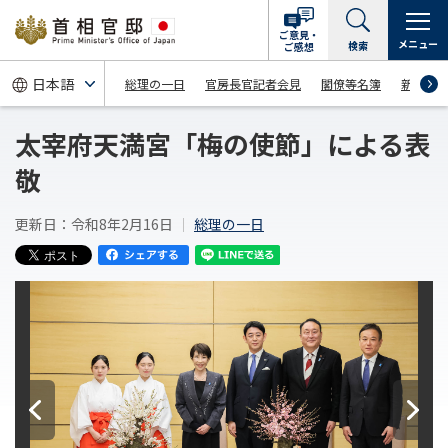
ご意見・
メニュー
検索
ご感想
総理の一日
官房長官記者会見
閣僚等名簿
新着情
太宰府天満宮「梅の使節」による表
敬
更新日：令和8年2月16日
総理の一日