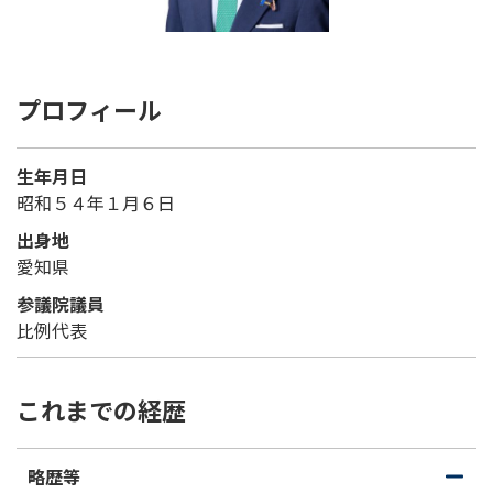
プロフィール
生年月日
昭和５４年１月６日
出身地
愛知県
参議院議員
比例代表
これまでの経歴
略歴等
開
閉