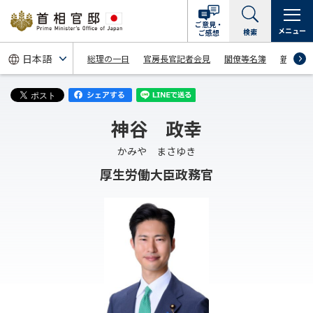
ご意見・
メニュー
検索
ご感想
総理の一日
官房長官記者会見
閣僚等名簿
新着情
神谷 政幸
かみや まさゆき
厚生労働大臣政務官