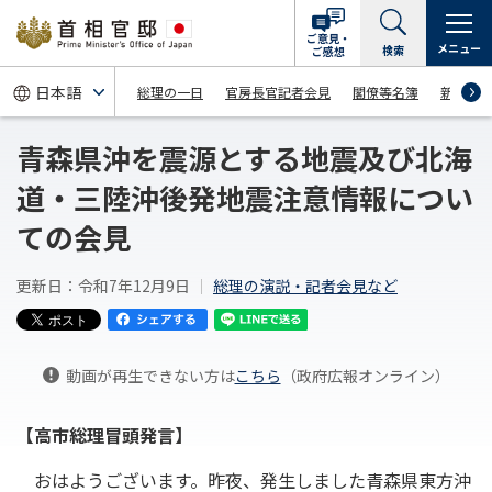
ご意見・
メニュー
検索
ご感想
総理の一日
官房長官記者会見
閣僚等名簿
新着情
青森県沖を震源とする地震及び北海
道・三陸沖後発地震注意情報につい
ての会見
更新日：令和7年12月9日
総理の演説・記者会見など
動画が再生できない方は
こちら
（政府広報オンライン）
【高市総理冒頭発言】
おはようございます。昨夜、発生しました青森県東方沖