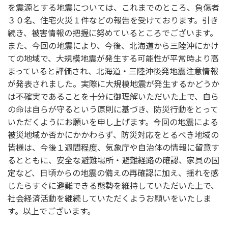
を震源とする地震については、これまでのところ、負傷者
３０名、住宅火災１件などの報告を受けております。引き
続き、被害情報の把握に努めているところでございます。
また、今回の地震により、今後、北海道から三陸沖にかけ
ての地域で、大規模地震が発生する可能性が平常時より高
まっていると評価され、北海道・三陸沖後発地震注意情報
が発表されました。実際に大規模地震が発生するかどうか
は不確実であることを十分に御理解いただいた上で、自ら
の命は自らが守るという原則に基づき、防災行動をとって
いただくようにお願いを申し上げます。今回の地震による
被災地域か否かにかかわらず、防災対応をとるべき地域の
皆様は、今後１週間程度、気象庁や自治体の情報に留意す
るとともに、安全な避難場所・避難経路の確認、家具の固
定など、日頃からの地震の備えの再確認に加え、揺れを感
じたらすぐに避難できる態勢を維持していただいた上で、
社会経済活動を継続していただくようお願いをいたしま
す。以上でございます。