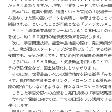
が大きく変わりますが、現在、世界をリードしている米国
日本には、産業や医療、物流といった官民の「現場デー
み重ねてきた質の高いデータを集積し、学習させることで
制御される、といったことが可能となる「フィジカルＡＩ
ＡＩ・半導体産業基盤フレームによる１０兆円以上の公
を促し、約１６０兆円の経済波及効果を実現します。
次に、宇宙関連技術。能登半島地震の際は、発災時刻が
した。我が国のスタートアップが世界に伍（ご）する技術
夜間でも、天気が悪くても、広い範囲で高解像の画像を得
さらには、「ＳＡＲ衛星」と気象衛星を用いることで、
ラの予防保全など、国土強靱化にもつながります。
そのほか、世界最高レベルの測位精度を誇る衛星「みち
らず、農作物の生育モニタリング、ドローンによる種もみ
障の確保にもつながるような、様々なユースケースが期待
こうした宇宙分野への投資を１兆円規模の「宇宙戦略基
食料安全保障に向けては、全ての田畑をフル活用できる
強化します。
例えば、日本には、「グルテンフリー」ではなく、「ノ