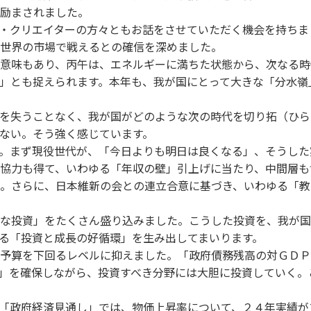
励まされました。
・クリエイターの方々ともお話をさせていただく機会を持ちま
や世界の市場で戦えるとの確信を深めました。
意味もあり、丙午は、エネルギーに満ちた状態から、次なる時
」とも捉えられます。本年も、我が国にとって大きな「分水嶺
を失うことなく、我が国がどのような次の時代を切り拓（ひら
ない。そう強く感じています。
。まず現役世代が、「今日よりも明日は良くなる」、そうした
協力も得て、いわゆる「年収の壁」引上げに当たり、中間層も
。さらに、日本維新の会との連立合意に基づき、いわゆる「教
な投資」をたくさん盛り込みました。こうした投資を、我が国
る「投資と成長の好循環」を生み出してまいります。
予算を下回るレベルに抑えました。「政府債務残高の対ＧＤＰ
」を確保しながら、投資すべき分野には大胆に投資していく。
「政府経済見通し」では、物価上昇率について、２４年実績が