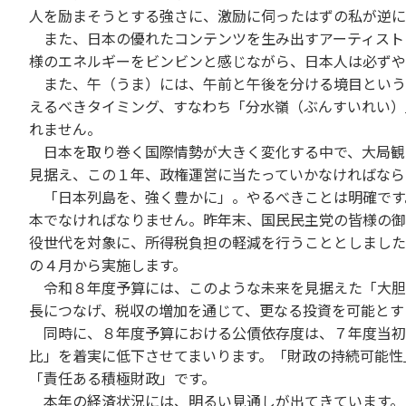
人を励まそうとする強さに、激励に伺ったはずの私が逆に
また、日本の優れたコンテンツを生み出すアーティスト
様のエネルギーをビンビンと感じながら、日本人は必ず
また、午（うま）には、午前と午後を分ける境目という
えるべきタイミング、すなわち「分水嶺（ぶんすいれい）
れません。
日本を取り巻く国際情勢が大きく変化する中で、大局観
見据え、この１年、政権運営に当たっていかなければなら
「日本列島を、強く豊かに」。やるべきことは明確です
本でなければなりません。昨年末、国民民主党の皆様の御
役世代を対象に、所得税負担の軽減を行うこととしました
の４月から実施します。
令和８年度予算には、このような未来を見据えた「大胆
長につなげ、税収の増加を通じて、更なる投資を可能とす
同時に、８年度予算における公債依存度は、７年度当初
比」を着実に低下させてまいります。「財政の持続可能性
「責任ある積極財政」です。
本年の経済状況には、明るい見通しが出てきています。