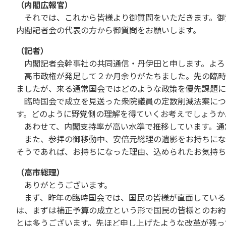
（内閣広報官）
それでは、これから皆様より御質問をいただきます。御
内閣記者会の代表の方から御質問をお願いします。
（記者）
内閣記者会幹事社の共同通信・丹伊田と申します。よろ
高市政権が発足して２か月余りがたちました。先の臨時
ましたが、来る通常国会ではどのような政策を優先課題に
臨時国会で成立を見送った衆院議員の定数削減法案につ
す。どのように野党側の理解を得ていくお考えでしょうか
あわせて、内閣支持率が高い水準で推移しています。通
また、参拝の御移動中、安倍元総理の遺影をお持ちにな
そうであれば、お持ちになった理由、込められたお気持ち
（高市総理）
ありがとうございます。
まず、昨年の臨時国会では、国民の皆様が直面している
は、まずは補正予算の成立という形で国民の皆様とのお約
とは多うございます。先ほど申し上げたような改革が残っ