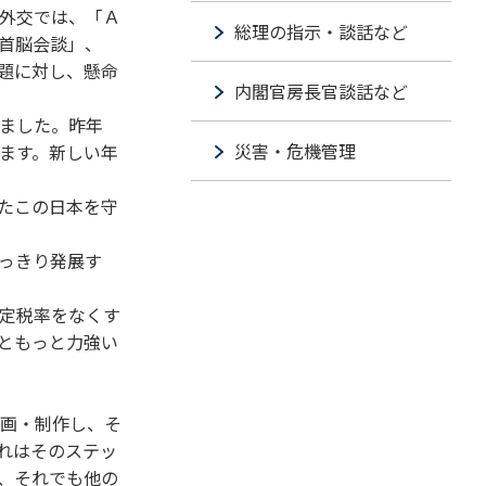
外交では、「Ａ
総理の指示・談話など
首脳会談」、
題に対し、懸命
内閣官房長官談話など
ました。昨年
災害・危機管理
ます。新しい年
たこの日本を守
っきり発展す
定税率をなくす
ともっと力強い
画・制作し、そ
れはそのステッ
、それでも他の