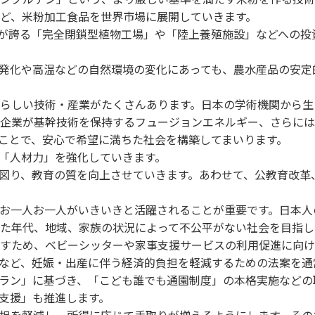
ど、米粉加工食品を世界市場に展開していきます。
が誇る「完全閉鎖型植物工場」や「陸上養殖施設」などへの投
発化や高温などの自然環境の変化にあっても、農水産品の安定
らしい技術・産業がたくさんあります。日本の学術機関から生
企業が基幹技術を保持するフュージョンエネルギー、さらには
ことで、安心で希望に満ちた社会を構築してまいります。
「人材力」を強化していきます。
図り、教育の質を向上させていきます。あわせて、公教育改革
お一人お一人がいきいきと活躍されることが重要です。日本人
た年代、地域、家族の状況によって不公平がない社会を目指し
すため、ベビーシッターや家事支援サービスの利用促進に向け
など、妊娠・出産に伴う経済的負担を軽減するための法案を通
ラン」に基づき、「こども誰でも通園制度」の本格実施などの
支援」も推進します。