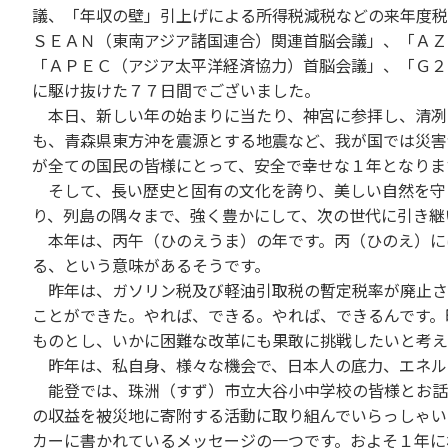
議、「年収の壁」引上げによる所得税減税などの来年度税
ＳＥＡＮ（東南アジア諸国連合）関連首脳会議」、「ＡＺ
「ＡＰＥＣ（アジア太平洋経済協力）首脳会議」、「Ｇ２
に駆け抜けた７７日間でございました。
本日、新しい年の始まりに当たり、神宮に参拝し、清冽
も、青森県東方沖を震源とする地震など、我が国では災害
が全ての国民の皆様にとって、安全で幸せな１年となりま
そして、長い歴史と固有の文化を誇り、美しい自然を守
り、列島の隅々まで、強く豊かにして、次の世代に引き継
本年は、丙午（ひのえうま）の年です。丙（ひのえ）に
る、という意味があるそうです。
昨年は、ガソリン税及び軽油引取税の暫定税率が廃止さ
ことができた。やれば、できる。やれば、できるんです。
ものとし、いかに困難な改革にも果敢に挑戦したいと考え
昨年は、私自身、様々な機会で、日本人の底力、エネル
能登では、珠洲（すず）市立大谷小中学校の皆様とお話
の収益を被災地に寄附する活動に取り組んでいらっしゃい
カーに書かれているメッセージの一つです。およそ１年に