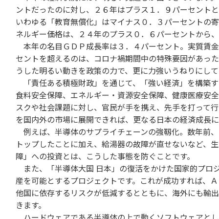
ントだったのに対し、２６年はプラス１．９パーセントと
いわゆる「教育無償化」はマイナス０．３パーセントの寄
ネルギー価格は、２４年のプラス０．６パーセントから、
本年の名目ＧＤＰ成長率は３．４パーセント。実質賃金
セントを超えるのは、コロナ禍期間中の特殊要因があった
うした明るい動きを政策の力で、更に力強いうねりにして
「責任ある積極財政」を通じて、「強い経済」を構築す
食料安全保障、エネルギー・資源安全保障、健康医療安全
スクや社会課題に対し、官民が手を携え、先手を打って行
を国内外の市場に展開できれば、更なる日本の経済成長に
例えば、半導体のサプライチェーンの強靱化。数年前、
トップしたことに加え、給湯器の故障が直せないなど、生
障」への投資とは、こうした事態を防ぐことです。
また、「半導体大国 日本」の復活をかけた国家的プロ
産を可能とするプロジェクトです。これが成功すれば、Ａ
他国に依存するリスクが低減するとともに、海外にも輸出
きます。
ハードウェアである半導体の上で動くソフトウェアとし