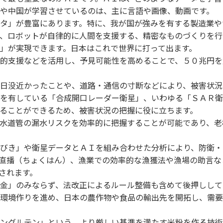
や中国が学習させているのは、主に言語や画像、動画です。
タ」が豊富にあります。特に、我が国が強みを有する製造業や
、ロボットが自律的に人間を支援する、精密なものづくりを行
」が実現できます。日本はこれで世界に打って出ます。
的支援などを活用し、予見可能性を高めることで、５０兆円を
日没近かったことや、道路・通信の寸断などにより、被害状況
を有している「合成開口レーダー衛星」、いわゆる「ＳＡＲ衛
ることができるため、被害状況の把握に役に立ちます。
水道管の漏水リスクを効率的に把握することが可能であり、老
びき」や衛星データとＡＩを組み合わせた分析により、防衛・
直播（ちょくはん）、漁業での効率的な漁獲法や漁場の助言な
されます。
金」のみならず、法改正によるルール整備も含めて後押しして
環境作りを進め、日本の農作物や食品の輸出先を開拓し、需要
ングルテン」という、より厳しい基準を満たす米粉を作る技術