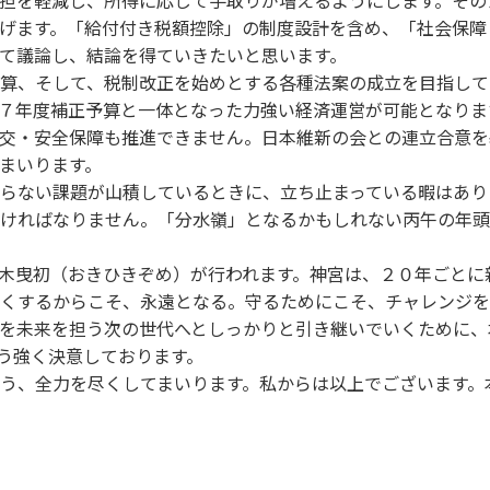
担を軽減し、所得に応じて手取りが増えるようにします。その
げます。「給付付き税額控除」の制度設計を含め、「社会保障
て議論し、結論を得ていきたいと思います。
算、そして、税制改正を始めとする各種法案の成立を目指して
７年度補正予算と一体となった力強い経済運営が可能となりま
交・安全保障も推進できません。日本維新の会との連立合意を
まいります。
らない課題が山積しているときに、立ち止まっている暇はあり
ければなりません。「分水嶺」となるかもしれない丙午の年頭
木曳初（おきひきぞめ）が行われます。神宮は、２０年ごとに
くするからこそ、永遠となる。守るためにこそ、チャレンジを
を未来を担う次の世代へとしっかりと引き継いでいくために、
う強く決意しております。
う、全力を尽くしてまいります。私からは以上でございます。