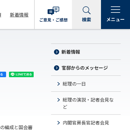
簿
新着情報
メニュー
検索
ご意見・
ご感想
新着情報
官邸からのメッセージ
総理の一日
総理の演説・記者会見な
ど
内閣官房長官記者会見
の編成と国会審