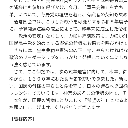
そして、税・社会保険料負担で苦しむ中・低所得者の負
の皆様にも参加を呼びかけ、今月、「国民会議」を立ち上
革」について、与野党の垣根を越え、有識者の英知も集め
通常国会では、こうした改革を可能とする令和８年度予
に、予算関連法案の成立によって、昨年末に成立した令和
「政治の安定」なくして、力強い経済政策も、力強い外
国民民主党を始めとする野党の皆様にも協力を呼びかけて
さらには、皇室典範や憲法の改正。今、やらなければな
政治のリーダーシップをしっかりと発揮していく年にしな
う強く感じています。
さて、ここ伊勢では、次の式年遷宮に向けて、本年、御
ながら、１３００年にわたる歴史を紡いできました。新し
い。国民の皆様の暮らしと命を守り、日本の誇るべき国柄
ャレンジしてまいります。神宮のあるこの伊勢の地で、そ
本年が、国民の皆様にとりまして「希望の年」となるよ
お願い申し上げます。ありがとうございます。
【質疑応答】