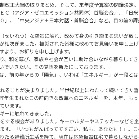
制改正大綱の取りまとめ、そして、来年度予算案の閣議決定。
ＥＣ（アジア・ゼロエミッション共同体）首脳会合」、「日米
０」、「中央アジア＋日本対話・首脳会合」など。目の前の課
（せいれつ）な空気に触れ、改めて身の引き締まる思いが致し
が相次ぎました。被災された皆様に改めてお見舞いを申し上げ
すよう、お祈りを申し上げます。
り、和を尊び、家族や社会が互いに助け合いながら暮らしてき
いでいきたい。その覚悟を新たにしております。
は、前の年からの「陽気」、いわば「エネルギー」が一段とは
れることが決まりました。半世紀以上にわたって続いてきた暫
昨年生まれたこの前向きな改革へのエネルギーを、本年、もっ
ています。
ギーに触れてきました。
をする機会がありました。キーホルダーやステッカーなどを企
ます。「いつもがんばっててすごい、私も、あなたも！」。こ
わたる避難所生活を経て、現在は応急仮設住宅で暮らしながら