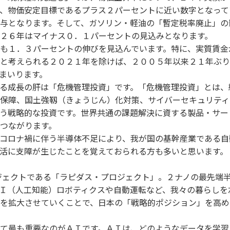
、物価安定目標であるプラス２パーセントに近い数字となって
与となります。そして、ガソリン・軽油の「暫定税率廃止」の
２６年はマイナス０．１パーセントの見込みとなります。
も１．３パーセントの伸びを見込んでいます。特に、実質賃金
と考えられる２０２１年を除けば、２００５年以来２１年ぶり
まいります。
る成長の肝は「危機管理投資」です。「危機管理投資」とは、
保障、国土強靱（きょうじん）化対策、サイバーセキュリティ
う戦略的な投資です。世界共通の課題解決に資する製品・サー
つながります。
コロナ禍に伴う半導体不足により、我が国の基幹産業である自
活に支障が生じたことを覚えておられる方も多いと思います。
ジェクトである「ラピダス・プロジェクト」。２ナノの最先端
Ｉ（人工知能）ロボティクスや自動運転など、我々の暮らしを
を拡大させていくことで、日本の「戦略的ポジション」を高め
て最も重要なのがＡＩです。ＡＩは、どのようなデータを学習