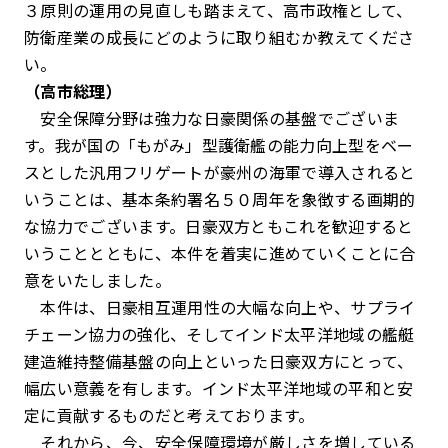
３原則の運用の見直しも踏まえて、高市政権として、
防衛産業の成長にどのように取り組むか教えてくださ
い。
（高市総理）
安全保障分野は強力な日豪関係の基盤でございま
す。我が国の「もがみ」型護衛艦の能力向上型をベー
スとした汎用フリゲートが豪州の海軍で導入されると
いうことは、基本条約署名５０周年を象徴する画期的
な協力でございます。日豪双方ともこれを歓迎すると
いうこととともに、本件を着実に進めていくことに合
意をいたしました。
本件は、日豪相互運用性の大幅な向上や、サプライ
チェーン協力の強化、そしてインド太平洋地域の艦艇
建造維持整備基盤の向上といった日豪双方にとって、
幅広い意義を有します。インド太平洋地域の平和と安
定に貢献するものだと考えております。
それから、今、安全保障環境が厳しさを増している