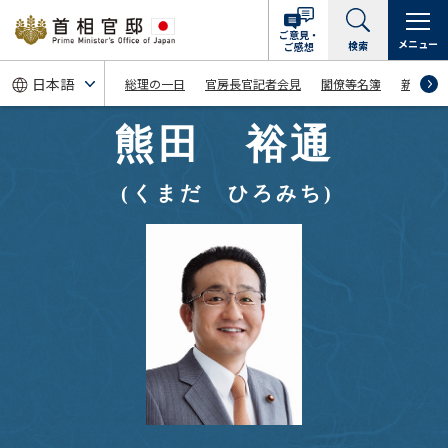
ご意見・
メニュー
検索
ご感想
総理の一日
官房長官記者会見
閣僚等名簿
新着情
熊田 裕通
(くまだ ひろみち)