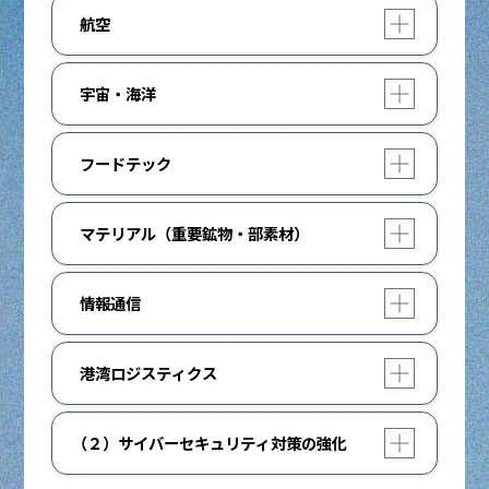
詳しくはこちら
研究開発を促進します。
及び人材育成を加速します。
開く
閉じる
航空
くり・バイオ由来製品・農林水産業・バイオ医
詳しくはこちら
再生・細胞医療・遺伝子治療の研究開発の促進
内閣府HP：AI戦略
薬品・再生医療等のバイオエコノミー市場の拡
や、それらの生産拠点の設備投資の支援を行う
国土交通省HP：造船業再生ロードマップ
詳しくはこちら
次世代航空機や低燃費エンジン開発のための生
詳しくはこちら
経済産業省HP：AI・半導体産業基盤強化フレ
大に向けて、研究開発の推進や生産基盤の構築
とともに、革新的がん医療の研究開発支援や、
開く
閉じる
宇宙・海洋
産技術開発やサプライチェーンの強化に着実に
内閣府HP：フュージョンエネルギー・イノベ
ーム
首相官邸YouTubeチャンネル：【未来の基盤
に取り組みます。
閉じる
ゲノム情報基盤の整備や解析結果の利活用を進
取り組むとともに、無人航空機の生産基盤を構
ーション戦略
技術】量子技術が、日本の未来を変える【政
めます。
宇宙戦略基金による速やかな総額1兆円規模の
築します。
閉じる
詳しくはこちら
策トークルーム/量子技術 編】
文部科学省HP：核融合エネルギー
開く
閉じる
フードテック
支援を通じて、先端技術開発、技術実証及び商
詳しくはこちら
内閣府HP：バイオエコノミー戦略
内閣府HP：量子技術イノベーション
業化を支援します。安全保障や危機管理に不可
詳しくはこちら
閉じる
自然災害や高温等の環境が変化する中で安定的
厚生労働省HP：創薬力強化に向けた総合経済
欠な準天頂衛星システムの11 機体制に向けた
経済産業省HP：小型エンジンMRO拠点強化
閉じる
開く
閉じる
マテリアル（重要鉱物・部素材）
な生産が可能な、テクノロジーを駆使した完全
閉じる
対策における対応
開発、通信の自律性確保のための低軌道衛星コ
支援事業
閉鎖型植物工場、陸上養殖施設等への投資や、
ンステレーション構築を支援します。官民のロ
厚生労働省HP：がん研究10か年戦略（第5
重要物資の安定供給を確保するため、レアアー
フードテックを活用した新たな商品・サービス
経済産業省HP：経済安全保障の確保に資する
ケット開発支援と打上げ高頻度化に取り組むと
次）について
開く
閉じる
情報通信
ス等重要鉱物の供給源多角化、国家備蓄の強化
の創出やビジネス展開、事業規模拡大を促進し
サプライチェーンの強靭化事業（無人航空
ともに、JAXAの技術基盤強化に向けた取組を
を推進します。永久磁石の生産能力増強や技術
ます。
機）
推進します。
次世代の情報通信基盤について、我が国主導で
閉じる
開発への支援を強化します。革新的マテリアル
開く
閉じる
港湾ロジスティクス
光電融合技術をはじめとするオール光ネットワ
の研究開発・社会実装を促進します。
詳しくはこちら
閉じる
海洋開発等重点戦略等に基づき、海洋関連技術
ーク技術を含む先端技術を開発し、社会実装や
サイバーポートを活用した港湾関連手続の電子
農林水産省HP：新事業創出（フードテック
の成果を産業と社会実装につなげるため、北極
海外展開を目指します。海底ケーブルやデータ
詳しくはこちら
開く
閉じる
（２）サイバーセキュリティ対策の強化
化や「ヒトを支援するAIターミナル」の取組を
等）
域研究船「みらいⅡ」の建造を含む船舶・探査
センターについて地方分散を含めた防護策を図
内閣府HP：マテリアル戦略
推進します。
船等の整備及び開発や、自律型無人探査機
ります。
サイバー脅威に対する的確な対応のため、政府