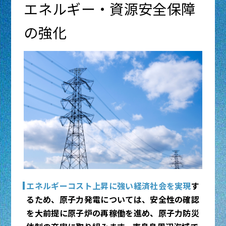
への品種流出防止等の取組を支援します。
小麦や大豆等、海外依存度の高い品目の生産性
エネルギー・資源安全保障
向上等を支援するとともに、生産資材や資料に
詳しくはこちら
ついても安定供給を図りながら、海外産品の使
の強化
農林水産省HP：輸出促進対策の概要
用低減や国内産品の代替転換、環境負荷低減の
取組等を進めるための支援を行います。
閉じる
次世代の担い手の育成・確保や、鳥獣被害対策
や中山間地域等の振興を図るための収益力向
上、関係人口の拡大等を支援します。
米の流通構造の合理化及び透明化を含め、合理
的な価格形成の実現等を通じた食料・生産資材
の安定的なサプライチェーンの確保や不測時に
備えた食料供給体制の構築に取り組みます。
力強い林業の実現に向け、森林の集積・集約化
エネルギーコスト上昇に強い経済社会を実現
す
や生産体制の強化、スマート林業の推進、各地
るため、原子力発電については、安全性の確認
における国産材転換・木材利用拡大、担い手の
を大前提に原子炉の再稼働を進め、原子力防災
確保・育成等を支援します。