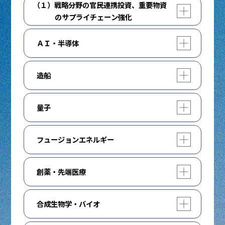
（１）戦略分野の官民連携投資、重要物資
開く
閉じる
のサプライチェーン強化
重要物資の追加によるサプライチェーンの強靱
開く
閉じる
ＡＩ・半導体
化、医療分野の追加も含めた基幹インフラ制度
の強化、総合的なシンクタンク機能の構築、経
AI法及び同法に基づく人工知能基本計画、適正
済安全保障を図る上で重要な海外事業の促進、
開く
閉じる
造船
性確保のための指針に則り、イノベーション促
重要技術や戦略分野に関する国際共同研究等を
進とリスク対応の両立を推進します。大胆な規
図るため、経済安全保障推進法の改正を検討す
「造船業再生ロードマップ」を令和7年内に策
制改革を含む施策を内外一体で進め、AIの国内
る等必要な措置を講じます。
開く
閉じる
量子
定し、国家安全保障を支える日本の造船業を再
研究開発の強化と社会実装の促進を図ります。
生するための取組を強力に推進します。
詳しくはこちら
量子エコシステム構築に向けた推進方策を踏ま
AI・半導体産業基盤強化フレームに基づき、先
開く
閉じる
フュージョンエネルギー
え、量子コンピュータ、量子暗号通信、量子セ
内閣官房HP：日本成長戦略本部／日本成長戦
造船能力の抜本的向上に向けて10 年間の基金
端・次世代半導体の量産等に向けた技術開発や
ンシングの研究開発を加速します。
略会議
を創設し、3年程度の事業に必要な予算を措置
設備投資を重点的に支援し、半導体などの産業
フュージョンエネルギー・イノベーション戦略
してその後は成果目標の達成状況を見て検討
内閣官房HP：経済安全保障推進会議
拠点整備等に必要な道路や工業用水等の関連イ
開く
閉じる
創薬・先端医療
に基づき、ITER計画等の推進等のほか、2030
量子コンピュータの国内開発を加速し、国内に
し、総額3,500 億円規模を目指します。加え
ンフラや、データセンターの立地等に必要な電
年代のフュージョンエネルギー発電実証を目指
おいて国際競争力ある産業化を目指すととも
て、「造船業再生ロードマップ」において、官
閉じる
健康医療安全保障の構築に向けて、医薬品産業
力や通信等の周辺インフラの整備を推進しま
し、スタートアップ等における様々な炉型によ
に、量子技術の研究開発機関の整備を通じた拠
民連携して1兆円規模の投資実現を目指すフレ
開く
閉じる
合成生物学・バイオ
を成長・基幹産業と位置付け、政府が一体とな
す。
る研究開発を支援するとともに、スタートアッ
点機能を強化し、国産量子コンピュータの開
ームを策定します。
って、取組を進めます。
プへの供用も可能な施設・設備の整備を通じ、
発、量子技術のユースケースの創出、社会実装
バイオエコノミー戦略に基づき、バイオものづ