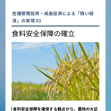
閉じる
経済産業省HP：鉱物サプライチェーン多角
（AUV）と周辺技術の利用実証支援等の強化を
機関等に対するサイバー攻撃等の不審な通信の
詳しくはこちら
化・安定化事業
図ります。
詳しくはこちら
横断的な監視体制や、検知・分析等を行う体制
危機管理投資・成長投資による「強い経
国土交通省HP：サイバーポート
経済産業省HP：永久磁石
総務省HP：Beyond 5Gに向けた技術戦略の
を強化します。サイバー攻撃に対して、官民の
詳しくはこちら
済」の実現 02
国土交通省HP：ヒトを支援するAIターミナル
推進
対策・連携強化を図り、サイバーセキュリティ
文部科学省HP：ナノテクノロジー・物質・材
内閣府HP：宇宙基本計画
を支える人的・技術的基盤の整備の強化や各主
料研究
食料安全保障の確立
閉じる
内閣府HP：宇宙戦略基金
体における対策向上を図ります。
閉じる
閉じる
内閣府HP：海洋政策－海洋開発等重点戦略に
詳しくはこちら
ついて
内閣官房HP：国家サイバー統括室
閉じる
公安調査庁HP：サイバーセキュリティ特集ペ
ージ
閉じる
食料安全保障を確保する観点から、農地の大区