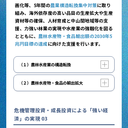
画化等、5年間の
農業構造転換集中対策
に取り
組み、海外依存度の高い品目の生産拡大や生産
資材等の確保、人材育成と中山間地域等の支
援、力強い林業の実現や水産業の強靱化を図る
とともに、
農林水産物・食品輸出額の2030年5
兆円目標の達成
に向けた支援を行います。
開く
閉じる
（１）農林水産業の構造転換
食料安全保障を確保する観点から、5年間（令
開く
閉じる
（２）農林水産物・食品の輸出拡大
和7～11年度）の集中対策期間において、生産
性向上を図るための農地の大区画化や、老朽化
農林水産物・食品の輸出額の2030年5兆円目標
した協同利用施設等の再編集約・合理化、スマ
の達成に向け、輸出先国の規制・ニーズに対応
ート農業技術等の開発・農業機械の導入、輸出
した生産・流通体系の転換や加工・製造等施設
危機管理投資・成長投資による「強い経
産地の育成等により、農業の構造転換を集中的
の整備、戦略的サプライチェーンの構築、新市
に推し進めます。
済」の実現 03
場の開拓、海外での輸出支援体制の確立、海外