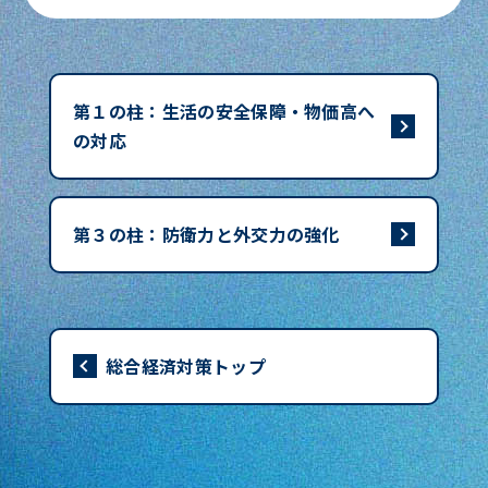
なリ・スキリング支援に取り組みます。
国際的に遜色のないイノベーション立地競争環
生涯を通じた歯科検診の推進や、がん検診の受
援を含めた大規模・長期・戦略的な官民投資を
の更なる充実を図るほか、NISA制度の充実に
境を確保するための研究開発税制のインセンテ
診率・精密検査受診率向上に向けた取組、レセ
推進し、成長投資を拡大することで海外展開を
ついて、令和8年度税制改正で検討し、結論を
未来成長分野に挑戦する人材育成のための大学
ィブ強化について、令和8年度税制改正で検討
プトデータ等を活用した予防・健康づくりへの
促進します。
得ます。
改革を行うとともに、高等専門学校等の職業教
し、結論を得ます。
取組やデータヘルス、保健事業に取り組む保険
育を充実します。
第１の柱：生活の安全保障・物価高へ
者の支援、女性特有の健康課題への対応推進
文化財や地域の伝統行事・民俗芸能等を次代に
中長期の企業価値向上を後押しするため、「成
大阪・関西万博のレガシーを具体化するため
の対応
等、「攻めの予防医療」等を推進します。
確実に継承するため、文化と経済の好循環及び
長投資促進ガイダンス（仮称）」を策定し、必
詳しくはこちら
に、万博において実証された空飛ぶクルマ、自
地域の活性化に取り組みます。2026 年アジア
要な環境整備を進め、設備投資・研究開発及び
動運転、水素エネルギー等の先端技術の、早期
文部科学省HP：成長分野をけん引する大学・
次なる感染症危機に備えるため、国立健康危機
競技大会・アジアパラ競技大会の成功に向けた
それらを支える資金調達の多様化を促進しま
の社会実装の実現に向けて取り組みます。
高専の機能強化に向けた基金による継続的支
管理研究機構と協働・連携しながら、感染症危
開催支援に取り組みます。
す。
第３の柱：防衛力と外交力の強化
援
機管理体制の抜本的強化を行います。
詳しくはこちら
詳しくはこちら
大胆な設備投資の促進に向けた税制を創設し、
閉じる
現役世代の社会保険料負担を含む国民負担を軽
経済産業省HP：大阪・関西万博宣言
国内における高付加価値化型の設備投資を促進
内閣官房HP：スタートアップ育成ポータルサ
減するため、骨太方針2025に盛り込まれた社会
することについて、令和8年度税制改正で検討
イト
閉じる
保障制度改革を着実に実行します。
し、結論を得ます。
総合経済対策トップ
スポーツ庁HP：第20回アジア競技大会
詳しくはこちら
（2026/愛知・名古屋）・第5回アジアパラ競
人口減少、少子高齢化等の課題を克服し、地方
技大会（2026/愛知・名古屋）
厚生労働省HP：がん検診
の活性化につなげるため、規制改革推進会議等
文化庁HP：令和7年度 補正予算関係資料
での議論も通じ、必要となる規制・制度改革に
厚生労働省HP：がん対策推進基本計画
スピード感をもって絶え間なく取り組みます。