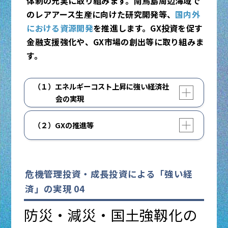
体制の充実に取り組みます。南鳥島周辺海域で
水産業の強靱化を図るため、激変する海洋環境
のレアアース生産に向けた研究開発等、
国内外
に対応した資源調査・評価を推進するととも
における資源開発
を推進します。GX投資を促す
に、スマート水産業の推進や担い手の確保・育
金融支援強化や、GX市場の創出等に取り組みま
成等を支援します。
す。
詳しくはこちら
農林水産省HP：食料・農業・農村基本計画
（１）エネルギーコスト上昇に強い経済社
開く
閉じる
会の実現
原子力発電については、安全性の確保を大前提
農林水産省HP：令和7年度農林水産関係補正
開く
閉じる
（２）GXの推進等
に、原子力規制委員会による審査・検査を踏ま
予算の概要
え、立地自治体等関係者の理解を得た原子炉の
農林水産省HP：令和7年総合経済対策
GX投資を促す金融支援強化や、電動車の購入
再稼働を進めます。道路整備による避難経路の
促進等の需要側でのGX市場の創出等に取り組
農林水産省HP：みどりの食料システム戦略
確保や複合災害時の対応、環境放射線モニタリ
みます。
危機管理投資・成長投資による「強い経
ング体制の強化を含む原子力防災体制の充実に
取り組みます。
済」の実現 04
閉じる
再生可能エネルギーについては、ペロブスカイ
ト太陽電池及び浮体式洋上風力の国産技術の開
工場や事業場、家庭等における省エネ化、建物
防災・減災・国土強靱化の
発や製造基盤の確立を進めます。地域共生の対
の断熱性向上、非化石転換への支援等を進めま