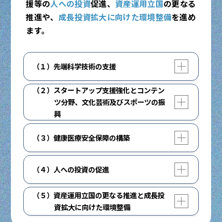
援等の
人への投資
促進、
資産運用立国
の更なる
推進や、
成長投資拡大に向けた環境整備
を進め
ます。
開く
閉じる
（１）先端科学技術の支援
国際的研究の支援強化や若手研究者の研究時間
（２）スタートアップ支援強化とコンテン
確保のための全面基金化に向けた取組推進等を
開く
閉じる
ツ分野、文化芸術及びスポーツの振
通じ、科学研究費助成事業を大幅に拡充しま
興
す。
スタートアップの規模拡大に向け、資金供給・
開く
閉じる
（３）健康医療安全保障の構築
調達やM&Aの活性化、海外起業家等とのネット
産学官の国際競争力を強化するため、SPring-
ワーク構築への支援の強化、初期需要創出の観
8の高度化、「富岳」の次世代となるスーパー
医療・介護DXの技術革新の迅速な実装により、
点から、政府・大企業によるスタートアップの
コンピュータの開発・整備等を着実に推進し、
開く
閉じる
（４）人への投資の促進
全国で質の高い効率的な医療・介護サービスが
革新的な製品・サービスの調達促進の拡大を行
大型研究施設の戦略的な整備・高度化を加速し
提供される体制の構築を推進するため、マイナ
います。
生成AIによる人間の業務の自動化・代替といっ
ます。
保険証の利用促進や、全国医療情報プラットフ
（５）資産運用立国の更なる推進と成長投
開く
閉じる
た環境変化や技術トレンドも踏まえ、非正規雇
ォームの構築を進めます。
資拡大に向けた環境整備
日本発コンテンツの海外売上を2033年までに
用で働く者を含む幅広い労働者に対する効果的
中長期的に企業の研究開発投資の増加を促し、
20兆円とする目標の実現を目指し、複数年の支
家計の安定的な資産形成に向け、金融経済教育