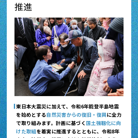
応策を強化しつつ、国民負担の抑制を図りなが
す。
推進
ら、風力、地熱等の導入を進め、地方公共団体
や民間企業の再エネ導入等の脱炭素化の取組に
国内外における資源開発について、南鳥島周辺
対する支援を強化します。アジア・ゼロエミッ
海域でのレアアース生産に向けた研究開発の加
ション共同体（AZEC）等の枠組みを活用し、
速化や、独立行政法人エネルギー・金属鉱物資
我が国技術のグローバル市場の形成を促進しま
源機構（JOGMEC）によるリスクマネーの供
す。
給等を通じて、上流権益確保・供給源多角化に
取り組みます。
詳しくはこちら
詳しくはこちら
経済産業省HP：GX（グリーン・トランスフ
ォーメーション）
国土交通省HP：みらいエコ住宅2026事業に
ついて
資源エネルギー庁HP：地熱発電について
資源エネルギー庁HP：省エネ支援策パッケー
閉じる
ジについて
東日本大震災に加えて、令和6年能登半島地震
閉じる
を始めとする
自然災害からの復旧・復興
に全力
で取り組みます。計画に基づく
国土強靱化に向
けた取組
を着実に推進するとともに、令和8年