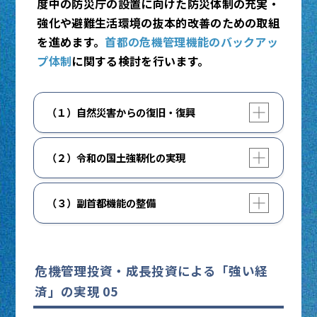
度中の防災庁の設置に向けた防災体制の充実・
強化や避難生活環境の抜本的改善のための取組
を進めます。
首都の危機管理機能のバックアッ
プ体制
に関する検討を行います。
開く
閉じる
（１）自然災害からの復旧・復興
東日本大震災からの復旧・復興に加えて、令和
開く
閉じる
（２）令和の国土強靭化の実現
6年能登半島地震をはじめとする自然災害から
の復旧・復興に全力で取り組みます。
激甚化・頻発化する自然災害や、道路陥没事故
開く
閉じる
（３）副首都機能の整備
などのインフラ老朽化等の危機から現在と未来
詳しくはこちら
の国民の生命と財産を守り抜くため、「国土強
内閣府HP：令和6年能登半島地震による被害
首都の危機管理機能のバックアップ体制を構築
靱化基本計画」に基づき、令和の国土強靱化対
状況等について
し、首都機能分散及び多極分散型経済圏を形成
策を進めます。
する観点から、首都及び副首都の責務と機能に
危機管理投資・成長投資による「強い経
閉じる
関する検討を行います。
2026年度中の防災庁の設置に向け、事前防災の
済」の実現 05
徹底や災害対応力の強化など防災体制の充実・
閉じる