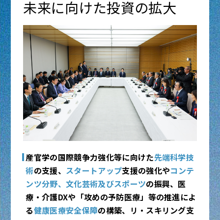
強化を図り、その準備を加速します。
未来に向けた投資の拡大
詳しくはこちら
内閣官房HP：国土強靱化基本計画
内閣官房HP：第1次国土強靱化実施中期計画
内閣官房HP：防災庁設置準備
内閣府HP：防災庁設置の基本的な方向性等に
ついて
閉じる
産官学の国際競争力強化等に向けた
先端科学技
術
の支援、
スタートアップ
支援の強化や
コンテ
ンツ分野、文化芸術及びスポーツ
の振興、医
療・介護DXや「攻めの予防医療」等の推進によ
る
健康医療安全保障
の構築、リ・スキリング支