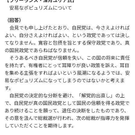
【フリーランス・深月ユリア氏】
安易なポピュリズムについて
（回答）
会見でも申し上げたとおり、自民党は、今さえよければ
よい、自分さえよければよい、という政党であっては決し
てなりません。寛容と包摂を旨とする保守政党であり、真
の国民政党であらねばなりません。
そうあるべき自民党が信頼を失い、この国の将来に責任
を持たず、有権者にとって耳障りが良い政策を訴え、耳目
を集める主張をすればよいという風潮になるようでは、安
易なポピュリズムになってしまうのではないかと考えま
す。
自民党の決定的な分断を避け、「解党的出直し」の上
で、自民党が真の国民政党として国民の信頼を得る政党で
あり続けることを願って、退任の決断をしたものであり、
その意を汲んで総裁選が行われ、次の総裁が指導力を発揮
していただくことを期待します。