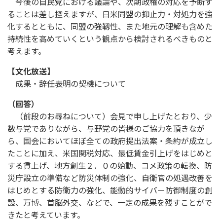
今後の自民党における議論や、次期政権の対応を予断す
ることは差し控えますが、日米同盟の抑止力・対処力を強
化するとともに、同盟の強靱性、また地元の理解も含めた
持続性を高めていくという観点から検討されるべきものと
考えます。
【文化放送】
成果・辞任表明の契機について
（回答）
（前段のお尋ねについて）会見で申し上げたとおり、少
数与党でありながら、与野党の皆様のご協力を頂きなが
ら、国会においてほぼ全ての政府提出法案・条約が成立し
たことに加え、米国関税対応、最低賃金引上げをはじめと
する賃上げ、地方創生２．０の始動、コメ政策の転換、防
災庁設立の準備など防災体制の強化、自衛官の処遇改善を
はじめとする防衛力の強化、能動的サイバー防御制度の創
設、万博、首脳外交、などで、一定の成果を残すことがで
きたと考えています。