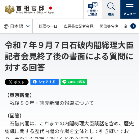
ご意見・
メニュー
検索
ご感想
総理の一日
官房長官記者会見
閣僚等名簿
新着情
令和７年９月７日石破内閣総理大臣
記者会見終了後の書面による質問に
対する回答
【東京新聞】
戦後８０年・読売新聞の報道について
（回答）
石破内閣は、これまでの内閣総理大臣談話を含め、歴史
認識に関する歴代内閣の立場を全体として引き継いでお
り、今後も引き継いでいくとの立場です。