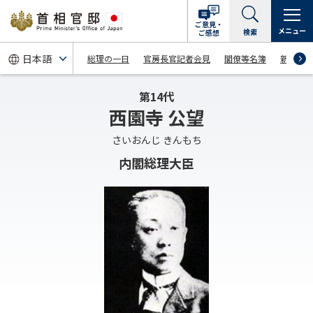
ご意見・
メニュー
検索
ご感想
総理の一日
官房長官記者会見
閣僚等名簿
新着情
第14代
西園寺 公望
さいおんじ きんもち
内閣総理大臣