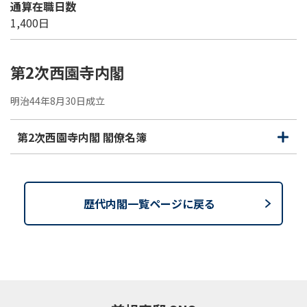
通算在職日数
1,400日
第2次西園寺内閣
明治44年8月30日成立
第2次西園寺内閣 閣僚名簿
開
閉
く
じ
る
歴代内閣一覧ページに戻る