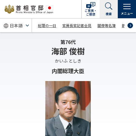
ご意見・
メニュー
検索
ご感想
総理の一日
官房長官記者会見
閣僚等名簿
新着情
第76代
海部 俊樹
かいふ としき
内閣総理大臣