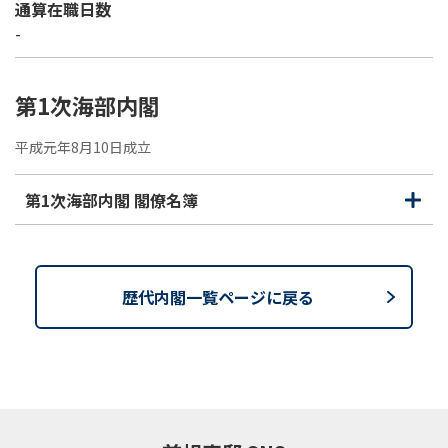
通算在職日数
-
第1次海部内閣
平成元年8月10日成立
第1次海部内閣 閣僚名簿
開
閉
く
じ
る
歴代内閣一覧ページに戻る