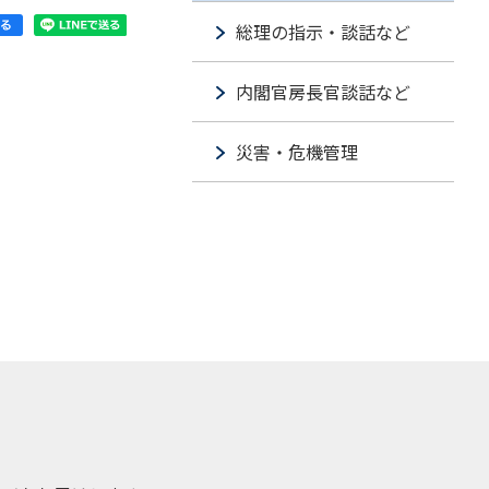
総理の指示・談話など
内閣官房長官談話など
災害・危機管理