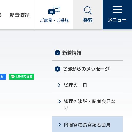
簿
新着情報
メニュー
検索
ご意見・
ご感想
新着情報
官邸からのメッセージ
総理の一日
総理の演説・記者会見な
ど
内閣官房長官記者会見