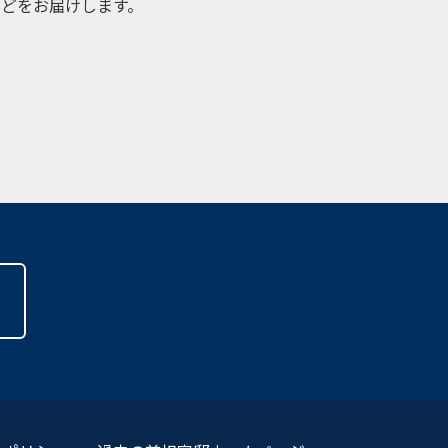
どをお届けします。