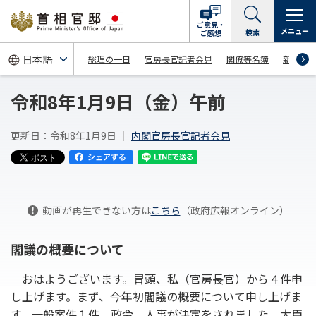
ご意見・
メニュー
検索
ご感想
総理の一日
官房長官記者会見
閣僚等名簿
新着情
令和8年1月9日（金）午前
更新日：令和8年1月9日
内閣官房長官記者会見
動画が再生できない方は
こちら
（政府広報オンライン）
閣議の概要について
おはようございます。冒頭、私（官房長官）から４件申
し上げます。まず、今年初閣議の概要について申し上げま
す。一般案件１件、政令、人事が決定をされました。大臣