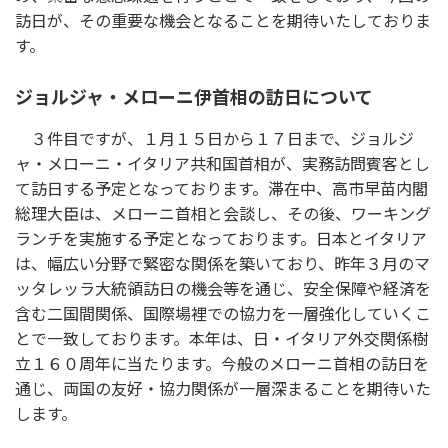
訪日が、その重要な機会となることを期待いたしておりま
す。
ジョルジャ・メローニ伊首相の訪日について
３件目ですが、１月１５日から１７日まで、ジョルジ
ャ・メローニ・イタリア共和国首相が、実務訪問賓客とし
て訪日する予定となっております。滞在中、高市早苗内閣
総理大臣は、メローニ首相と会談し、その後、ワーキング
ランチを実施する予定となっております。日本とイタリア
は、幅広い分野で緊密な関係を築いており、昨年３月のマ
ッタレッラ大統領訪日の機会等を通じ、安全保障や経済を
含む二国間関係、国際場裡での協力を一層強化していくこ
とで一致しております。本年は、日・イタリア外交関係樹
立１６０周年に当たります。今般のメローニ首相の訪日を
通じ、両国の友好・協力関係が一層深まることを期待いた
します。