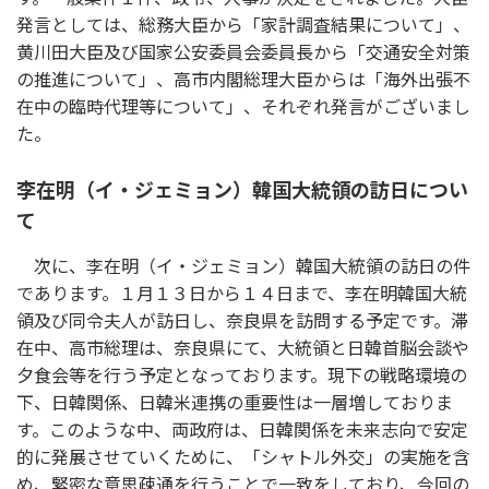
発言としては、総務大臣から「家計調査結果について」、
黄川田大臣及び国家公安委員会委員長から「交通安全対策
の推進について」、高市内閣総理大臣からは「海外出張不
在中の臨時代理等について」、それぞれ発言がございまし
た。
李在明（イ・ジェミョン）韓国大統領の訪日につい
て
次に、李在明（イ・ジェミョン）韓国大統領の訪日の件
であります。１月１３日から１４日まで、李在明韓国大統
領及び同令夫人が訪日し、奈良県を訪問する予定です。滞
在中、高市総理は、奈良県にて、大統領と日韓首脳会談や
夕食会等を行う予定となっております。現下の戦略環境の
下、日韓関係、日韓米連携の重要性は一層増しておりま
す。このような中、両政府は、日韓関係を未来志向で安定
的に発展させていくために、「シャトル外交」の実施を含
め、緊密な意思疎通を行うことで一致をしており、今回の