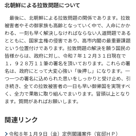
北朝鮮による拉致問題について
最後に、北朝鮮による拉致問題の関係であります。拉致
被害者やその御家族も高齢となっていく中で、人命にかか
わる、一刻も早く解決しなければならない人道問題である
とともに、国家主権の侵害であり、高市内閣の最重要課題
という位置付けであります。拉致問題の解決を願う国民の
皆様からは、政府に対し、令和７年１２月３１日現在で
１，９２８万１１筆の署名を頂いております。これらの署
名は、政府にとって大変心強い「後押し」になります。一
つ一つの署名に込められた思いをしっかりと受け止め、引
き続き、全ての拉致被害者の一日も早い御帰国を実現すべ
く、全力で果敢に取り組んでまいります。冒頭以上となり
ます。質問があればお願いします。
関連リンク
令和８年１月９日（金）定例閣議案件（官邸ＨＰ）