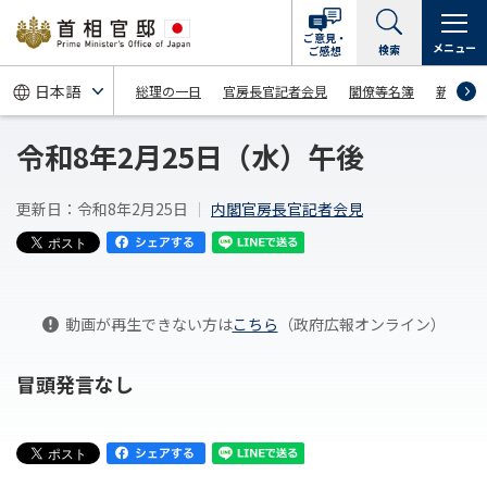
ご意見・
メニュー
検索
ご感想
総理の一日
官房長官記者会見
閣僚等名簿
新着情
令和8年2月25日（水）午後
更新日：令和8年2月25日
内閣官房長官記者会見
動画が再生できない方は
こちら
（政府広報オンライン）
冒頭発言なし