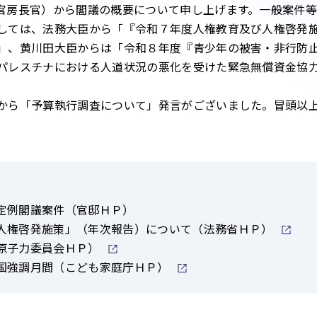
房長官）から閣議の概要について申し上げます。一般案件等
しては、法務大臣から「『令和７年度人権教育及び人権啓発
」、黄川田大臣からは「令和８年度『青少年の被害・非行防
パレスチナにおける人道状況の悪化を受けた緊急無償資金協
ら「予算執行調査について」発言がございました。冒頭以上
定例閣議案件（官邸ＨＰ）
人権啓発施策」（年次報告）について（法務省ＨＰ）
原子力委員会ＨＰ）
国強調月間（こども家庭庁ＨＰ）