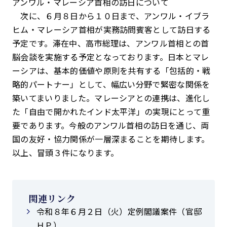
アンワル・マレーシア首相の訪日について
次に、６月８日から１０日まで、アンワル・イブラ
ヒム・マレーシア首相が実務訪問賓客として訪日する
予定です。滞在中、高市総理は、アンワル首相との首
脳会談を実施する予定となっております。日本とマレ
ーシアは、基本的価値や原則を共有する「包括的・戦
略的パートナー」として、幅広い分野で緊密な関係を
築いてまいりました。マレーシアとの連携は、進化し
た「自由で開かれたインド太平洋」の実現にとって重
要であります。今般のアンワル首相の訪日を通じ、両
国の友好・協力関係が一層深まることを期待します。
以上、冒頭３件になります。
関連リンク
令和８年６月２日（火）定例閣議案件（官邸
ＨＰ）