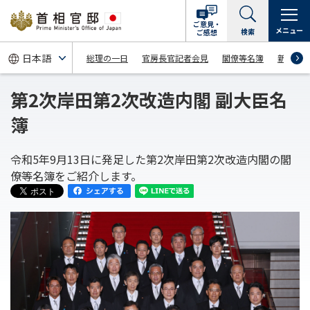
ご意見・
メニュー
検索
ご感想
総理の一日
官房長官記者会見
閣僚等名簿
新着情
第2次岸田第2次改造内閣 副大臣名
簿
令和5年9月13日に発足した第2次岸田第2次改造内閣の
閣
僚等名簿をご紹介します。