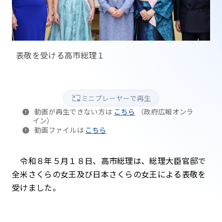
表敬を受ける高市総理１
ミニプレーヤーで再生
動画が再生できない方は
こちら
（政府広報オンラ
イン）
動画ファイルは
こちら
令和８年５月１８日、高市総理は、総理大臣官邸で
全米さくらの女王及び日本さくらの女王による表敬を
受けました。