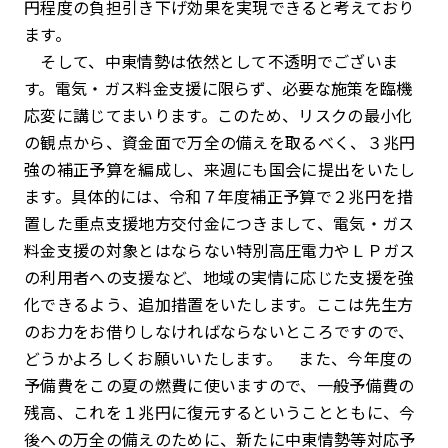
円程度の負担引き下げ効果を実現できると考えており
ます。
そして、中東情勢は依然として不透明でございま
す。電気・ガス料金支援に限らず、必要な施策を臨機
応変に講じてまいります。このため、リスクの最小化
の観点から、資金面で万全の備えを取るべく、３兆円
強の補正予算を編成し、来週にも国会に提出をいたし
ます。具体的には、令和７年度補正予算で２兆円を措
置した重点支援地方交付金につきまして、電気・ガス
料金支援の対象とはならない特別高圧電力やＬＰガス
の利用者への支援など、地域の実情に応じた支援を強
化できるよう、追加措置をいたします。ここは先生方
のお力をお借りしなければならないところですので、
どうかよろしくお願いいたします。 また、今年度の
予備費をこの夏の燃費に使いますので、一般予備費の
残高、これを１兆円に復元するということともに、今
後への万全の備えのために、新たに中東情勢等対応予