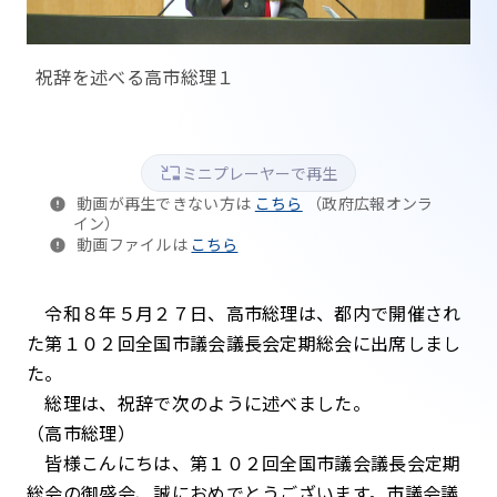
祝辞を述べる高市総理１
ミニプレーヤーで再生
動画が再生できない方は
こちら
（政府広報オンラ
イン）
動画ファイルは
こちら
令和８年５月２７日、高市総理は、都内で開催され
た第１０２回全国市議会議長会定期総会に出席しまし
た。
総理は、祝辞で次のように述べました。
（高市総理）
皆様こんにちは、第１０２回全国市議会議長会定期
総会の御盛会、誠におめでとうございます。市議会議