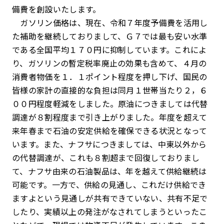
備費を創設いたします。
ガソリン価格は、現在、令和７年度予備費を活用し
た補助を継続しておりまして、Ｇ７では最も安い水準
である全国平均１７０円に抑制しています。これによ
り、ガソリンの暫定税率廃止の効果も含めて、４月の
消費者物価を１．１ポイント程度を押し下げ、国民の
皆様の家計の直接的な負担は同月１世帯当たり２，６
００円程度軽減をしました。原油につきましては代替
調達が８割程度まで引き上がりました。年度を超えて
来年春まで石油の安定供給を確保できる状況となって
います。また、ナフサにつきましては、中東以外から
の代替調達が、これも８割超まで回復しておりまし
て、ナフサ由来の石油製品は、年を越えて供給継続は
可能です。一方で、供給の見通し、これだけ供給でき
ますよという見通しが共有できていない、共有不足で
したり、実績以上の発注がなされてしまうといったこ