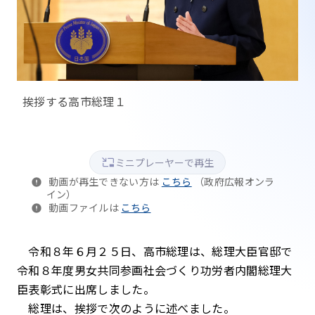
挨拶する高市総理１
ミニプレーヤーで再生
動画が再生できない方は
こちら
（政府広報オンラ
イン）
動画ファイルは
こちら
令和８年６月２５日、高市総理は、総理大臣官邸で
令和８年度男女共同参画社会づくり功労者内閣総理大
臣表彰式に出席しました。
総理は、挨拶で次のように述べました。