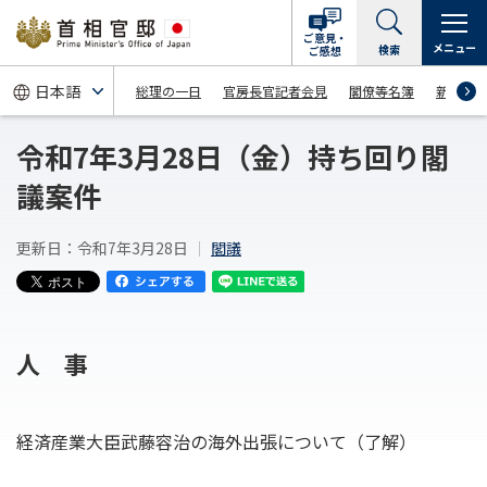
ご意見・
メニュー
検索
ご感想
総理の一日
官房長官記者会見
閣僚等名簿
新着情
令和7年3月28日（金）持ち回り閣
議案件
更新日：令和7年3月28日
閣議
人 事
経済産業大臣武藤容治の海外出張について（了解）