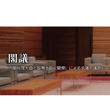
閣議
内閣総理大臣と国務大臣（閣僚）による会議の議題およ