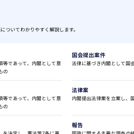
語についてわかりやすく解説します。
国会提出案件
項等であって、内閣として意
法律に基づき内閣として国
もの
法律案
項等であって、内閣として意
内閣提出法律案を立案し、
もの
報告
）を決定し、憲法第7条に基
国政に関する主要な調査の