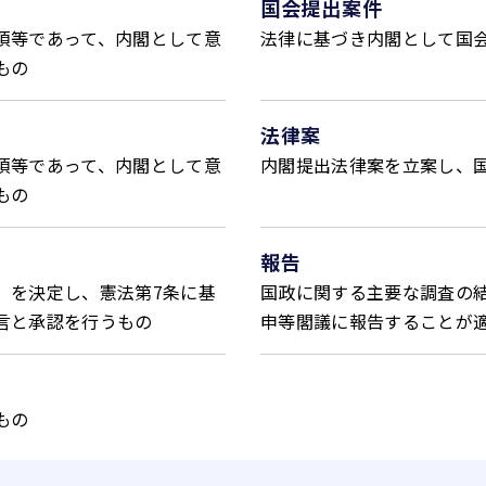
国会提出案件
項等であって、内閣として意
法律に基づき内閣として国
もの
法律案
項等であって、内閣として意
内閣提出法律案を立案し、
もの
報告
）を決定し、憲法第7条に基
国政に関する主要な調査の
言と承認を行うもの
申等閣議に報告することが
もの