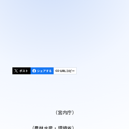
（宮内庁）
（農林水産・環境省）