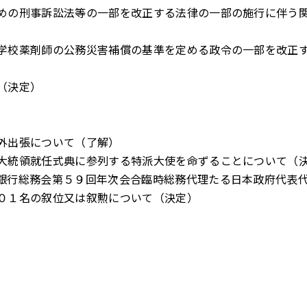
めの刑事訴訟法等の一部を改正する法律の一部の施行に伴う
学校薬剤師の公務災害補償の基準を定める政令の一部を改正
（決定）
外出張について（了解）
大統領就任式典に参列する特派大使を命ずることについて（
銀行総務会第５９回年次会合臨時総務代理たる日本政府代表
０１名の叙位又は叙勲について（決定）