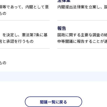
法律案
項等であって、内閣として意
内閣提出法律案を立案し、
もの
報告
）を決定し、憲法第7条に基
国政に関する主要な調査の
言と承認を行うもの
申等閣議に報告することが
もの
閣議一覧に戻る