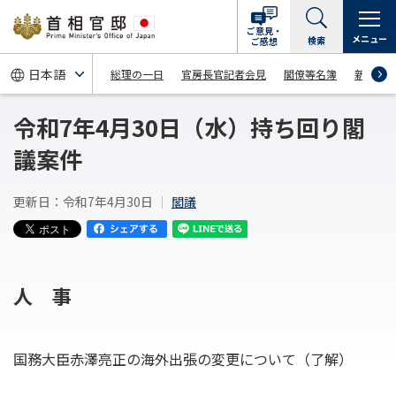
ご意見・
メニュー
検索
ご感想
総理の一日
官房長官記者会見
閣僚等名簿
新着情
令和7年4月30日（水）持ち回り閣
議案件
更新日：令和7年4月30日
閣議
人 事
国務大臣赤澤亮正の海外出張の変更について（了解）