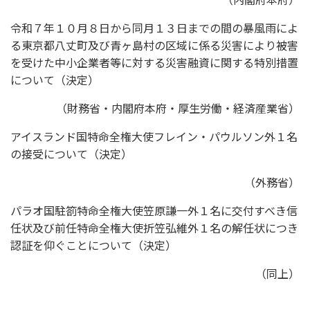
令和７年１０月８日から同月１３日までの間の暴風雨によ
る東京都八丈町及び青ヶ島村の区域に係る災害により被害
を受けた中小企業者等に対する災害融資に関する特別措置
について（決定）
（財務省・内閣府本府・厚生労働・経済産業省）
アイスランド国特命全権大使フレイン・パウルソン外１名
の接受について（決定）
（外務省）
パラオ国駐箚特命全権大使笠原謙一外１名に交付すべき信
任状及び前任特命全権大使折笠弘維外１名の解任状につき
認証を仰ぐことについて（決定）
（同上）