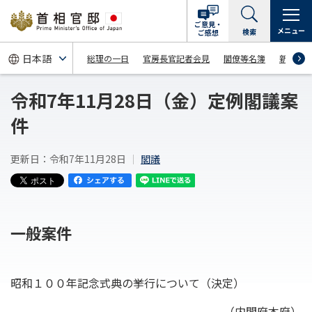
ご意見・
メニュー
検索
ご感想
総理の一日
官房長官記者会見
閣僚等名簿
新着情
令和7年11月28日（金）定例閣議案
件
更新日：令和7年11月28日
閣議
一般案件
昭和１００年記念式典の挙行について（決定）
（内閣府本府）