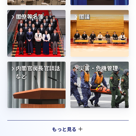
閣僚等名簿
閣議
内閣官房長官談話
災害・危機管理
など
もっと見る