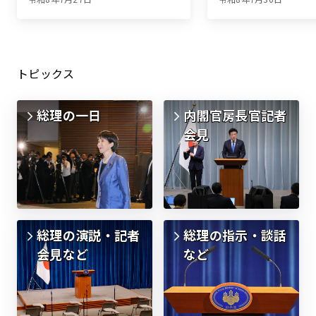
トピックス
総理の一日
内閣官房長官記者
会見
総理の演説・記者
総理の指示・談話
会見など
など