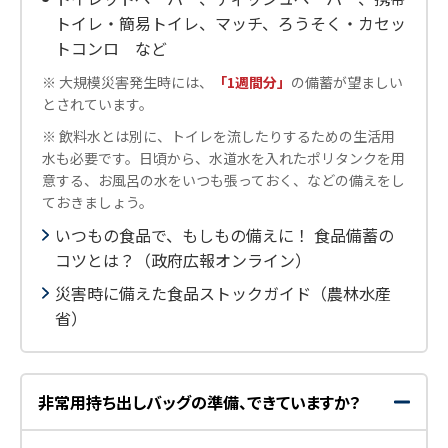
トイレ・簡易トイレ、マッチ、ろうそく・カセッ
トコンロ など
※ 大規模災害発生時には、
「1週間分」
の備蓄が望ましい
とされています。
※ 飲料水とは別に、トイレを流したりするための生活用
水も必要です。日頃から、水道水を入れたポリタンクを用
意する、お風呂の水をいつも張っておく、などの備えをし
ておきましょう。
いつもの食品で、もしもの備えに！ 食品備蓄の
コツとは？（政府広報オンライン）
災害時に備えた食品ストックガイド（農林水産
省）
非常用持ち出しバッグの準備、できていますか？
開
閉
く
じ