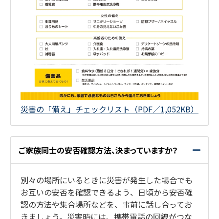
災害の「備え」チェックリスト（PDF／1,052KB）
ご家族同士の安否確認方法、決まっていますか？
開
閉
く
じ
る
別々の場所にいるときに災害が発生した場合でも
お互いの安否を確認できるよう、日頃から安否確
認の方法や集合場所などを、事前に話し合ってお
きましょう。災害時には、携帯電話の回線がつな