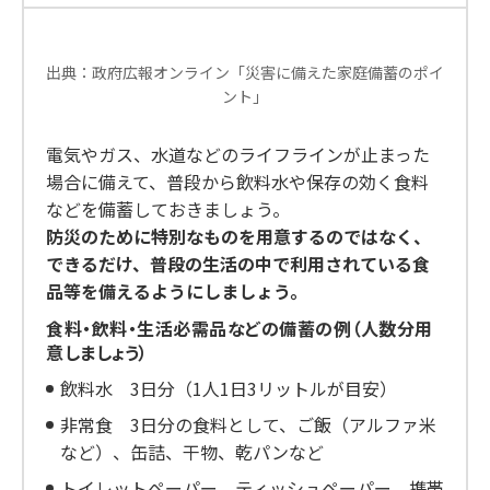
く
じ
る
出典：政府広報オンライン「災害に備えた家庭備蓄のポイ
ント」
電気やガス、水道などのライフラインが止まった
場合に備えて、普段から飲料水や保存の効く食料
などを備蓄しておきましょう。
防災のために特別なものを用意するのではなく、
できるだけ、普段の生活の中で利用されている食
品等を備えるようにしましょう。
食料・飲料・生活必需品などの備蓄の例（人数分用
意しましょう）
飲料水 3日分（1人1日3リットルが目安）
非常食 3日分の食料として、ご飯（アルファ米
など）、缶詰、干物、乾パンなど
トイレットペーパー、ティッシュペーパー、携帯