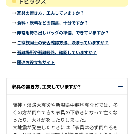
トピックス
→
家具の置き方、工夫していますか？
→
食料・飲料などの備蓄、十分ですか？
→
非常用持ち出しバッグの準備、できていますか？
→
ご家族同士の安否確認方法、決まっていますか？
→
避難場所や避難経路、確認していますか？
→
関連お役立ちサイト
家具の置き方、工夫していますか？
開
閉
く
じ
る
阪神・淡路大震災や新潟県中越地震などでは、多
くの方が倒れてきた家具の下敷きになって亡くな
ったり、大けがをしたりしました。
大地震が発生したときには「家具は必ず倒れるも