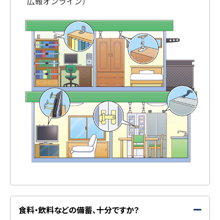
広報オンライン）
食料・飲料などの備蓄、十分ですか？
開
閉