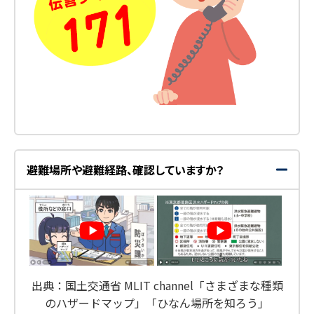
避難場所や避難経路、確認していますか？
開
閉
く
じ
る
出典：国土交通省 MLIT channel「さまざまな種類
のハザードマップ」「ひなん場所を知ろう」