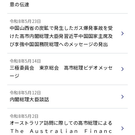
意の伝達
令和8年5月23日
中国山西省の炭鉱で発生したガス爆発事故を受
けた高市内閣総理大臣発習近平中国国家主席及
び李強中国国務院総理へのメッセージの発出
令和8年5月14日
三極委員会 東京総会 高市総理ビデオメッセ
ージ
令和8年5月12日
内閣総理大臣談話
令和8年5月2日
オーストラリア訪問に際しての高市総理による
Ｔｈｅ Ａｕｓｔｒａｌｉａｎ Ｆｉｎａｎｃ