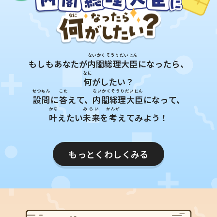
ないかくそうりだいじん
もしもあなたが
内閣総理大臣
になったら、
なに
何
がしたい？
せつもん
こた
ないかくそうりだいじん
設問
に
答
えて、
内閣総理大臣
になって、
かな
みらい
かんが
叶
えたい
未来
を
考
えてみよう！
もっとくわしくみる​