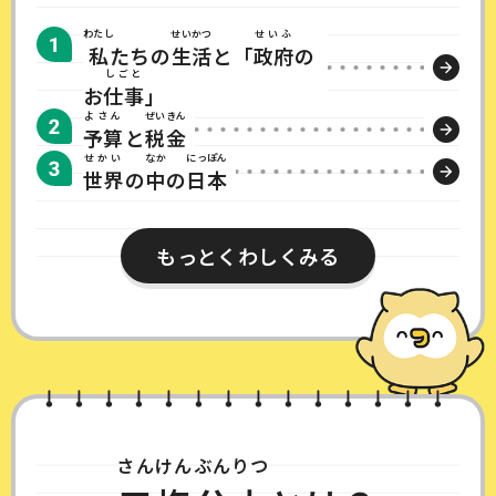
わたし
せいかつ
せいふ
私
たちの
生活
と「
政府
の
しごと
お
仕事
」
よさん
ぜいきん
予算
と
税金
せかい
なか
にっぽん
世界
の
中
の
日本​
もっとくわしくみる​
さんけんぶんりつ