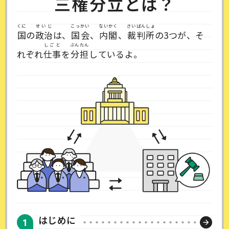
三権分立
とは？
くに
せいじ
こっかい
ないかく
さいばんしょ
国
の
政治
は、
国会
、
内閣
、
裁判所
の3つが、そ
しごと
ぶんたん
れぞれ
仕事
を
分担
しているよ。
はじめに