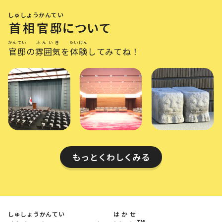
しゅしょうかんてい
首相官邸
について
かんてい
ふんいき
たいけん
官邸
の
雰囲気
を
体験
してみてね！
もっとくわしくみる​
しゅしょうかんてい
はかせ