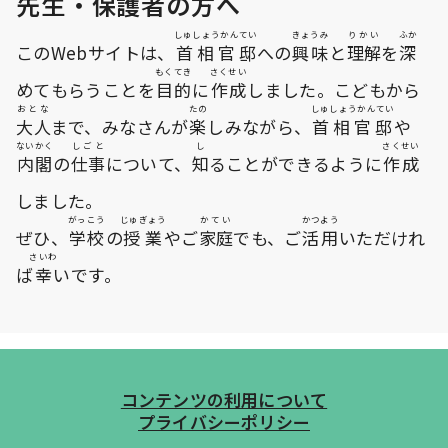
先生
・
保護者
の
方
へ
しゅしょうかんてい
きょうみ
りかい
ふか
このWebサイトは、
首相官邸
への
興味
と
理解
を
深
もくてき
さくせい
めてもらうことを
目的
に
作成
しました。こどもから
おとな
たの
しゅしょうかんてい
大人
まで、みなさんが
楽
しみながら、
首相官邸
や
ないかく
しごと
し
さくせい
内閣
の
仕事
について、
知
ることができるように
作成
しました。
がっこう
じゅぎょう
かてい
かつよう
ぜひ、
学校
の
授業
やご
家庭
でも、ご
活用
いただけれ
さいわ
ば
幸
いです。
コンテンツの利用について
プライバシーポリシー