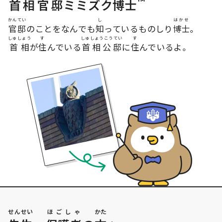
™
首相官邸
ミミズク
博士
かんてい
し
はかせ
官邸
のことをなんでも
知
っているものしり
博士
。
しゅしょう
す
しゅしょうこうてい
す
首相
が
住
んでいる
首相公邸
に
住
んでいるよ。
せんせい
ほごしゃ
かた