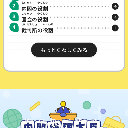
ないかく
やくわり
内閣
の
役割
こっかい
やくわり
国会
の
役割
さいばんしょ
やくわり
裁判所
の
役割
もっとくわしくみる​