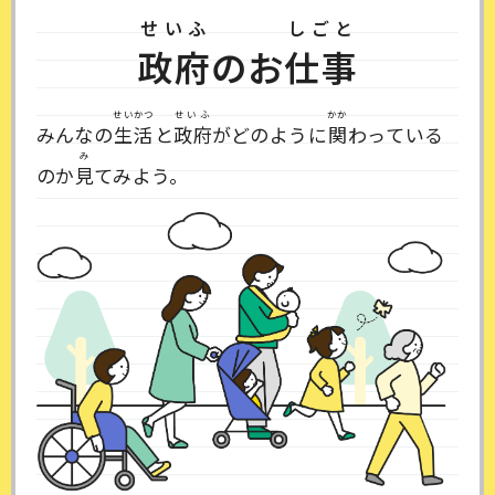
せいふ
しごと
政府
のお
仕事
せいかつ
せいふ
かか
みんなの
生活
と
政府
がどのように
関
わっている
み
のか
見
てみよう。