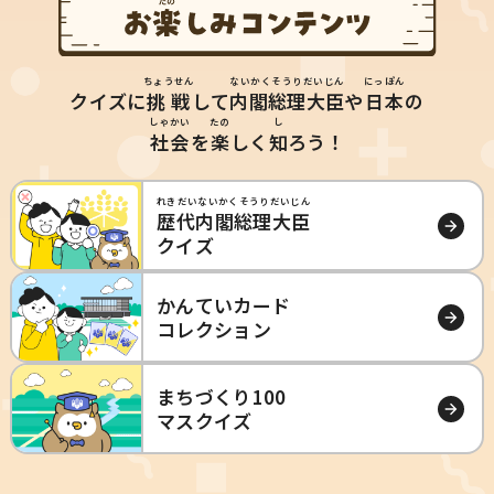
ちょうせん
ないかくそうりだいじん
にっぽん
クイズに
挑戦
して
内閣総理大臣
や
日本
の
しゃかい
たの
し
社会
を
楽
しく
知
ろう！
れきだいないかくそうりだいじん
歴代内閣総理大臣
クイズ
かんていカード
コレクション
まちづくり100
マスクイズ