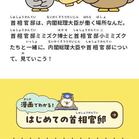
しゅしょうかんてい
ないかくそうりだいじん
はたら
ばしょ
首相官邸
は、
内閣総理大臣
が
働
く
場所
なんだ。
しゅしょうかんてい
はかせ
しゅしょうかんてい
こ
首相官邸
ミミズク
博士
と
首相官邸
小
ミミズク
いっしょ
ないかくそうりだいじん
しゅしょうかんてい
たちと
一緒
に、
内閣総理大臣
や
首相官邸
につい
み
て、
見
ていこう！