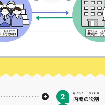
ないかく
やくわり
内閣
の
役割