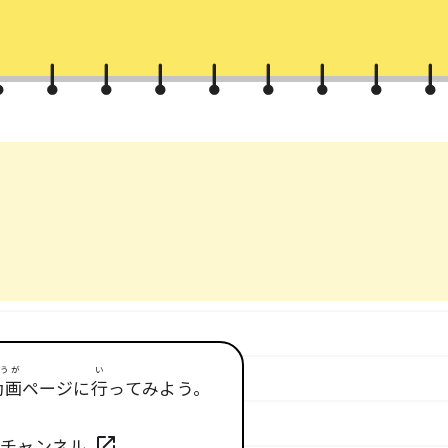
うが
い
動画
ページに
行
ってみよう。
局
チャンネル