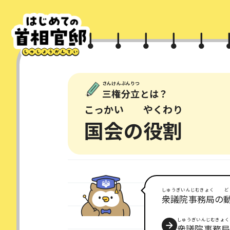
さんけんぶんりつ
三権分立
とは？
こっかい
やくわり
国会
の
役割
しゅうぎいんじむきょく
ど
衆議院事務局
の
しゅうぎいんじむきょく
衆議院事務